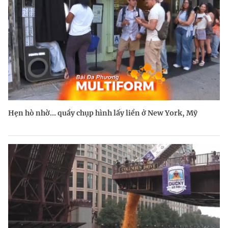
Hẹn hò nhờ... quầy chụp hình lấy liền ở New York, Mỹ