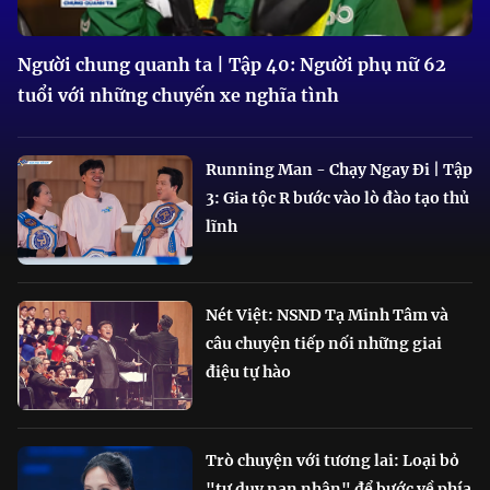
Người chung quanh ta | Tập 40: Người phụ nữ 62
tuổi với những chuyến xe nghĩa tình
Running Man - Chạy Ngay Đi | Tập
3: Gia tộc R bước vào lò đào tạo thủ
lĩnh
Nét Việt: NSND Tạ Minh Tâm và
câu chuyện tiếp nối những giai
điệu tự hào
Trò chuyện với tương lai: Loại bỏ
"tư duy nạn nhân" để bước về phía