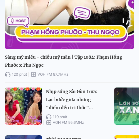
Sáng mỹ miều - chiều mỹ mãn | Tập 1084: Phạm Hồng
Phước x Thu Ngọc
120 phút
VOH FM 87.7MHz
Nhịp sống Sài Gòn trưa:
Lạc bước giữa những
"điểm đến tri thức"...
119 phút
VOH FM 95.6MHz