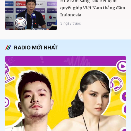
HLV Kim Sang-sik tiết lộ bí
quyết giúp Việt Nam thắng đậm
Indonesia
3 ngày trước
RADIO MỚI NHẤT