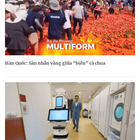
Hàn Quốc: Săn nhẫn vàng giữa “biển” cà chua