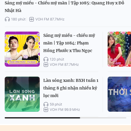
Sáng mỹ miều - Chiều mỹ mãn | Tập 1085: Quang Huy x Đỗ
Nhật Hà
180 phút
VOH FM 87.7MHz
Sáng mỹ miều - chiều mỹ
mãn | Tập 1084: Phạm
Hồng Phước x Thu Ngọc
120 phút
VOH FM 87.7MHz
Làn sóng xanh: BXH tuần 1
tháng 8 ghi nhận nhiều kỷ
lục mới
59 phút
VOH FM 99.9 MHz