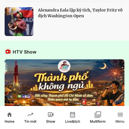
Alexandra Eala lập kỳ tích, Taylor Fritz vô
địch Washington Open
HTV Show
Home
Show
Live&lịch
Tin mới
Multiform
Menu