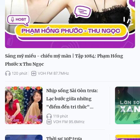
Sáng mỹ miều - chiều mỹ mãn | Tập 1084: Phạm Hồng
Phước x Thu Ngọc
120 phút
VOH FM 87.7MHz
Nhịp sống Sài Gòn trưa:
Lạc bước giữa những
"điểm đến tri thức"...
119 phút
VOH FM 95.6MHz
Thời sự 30P trưa