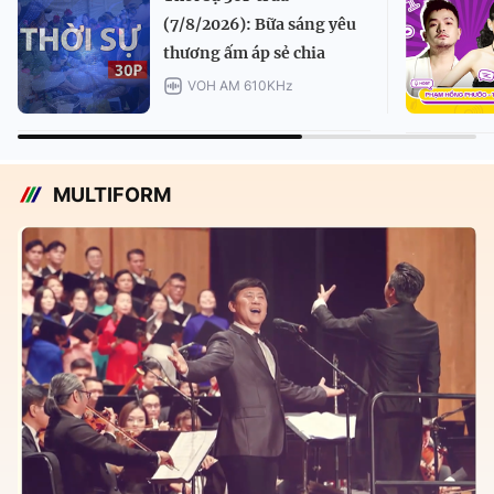
(7/8/2026): Bữa sáng yêu
thương ấm áp sẻ chia
VOH AM 610KHz
MULTIFORM