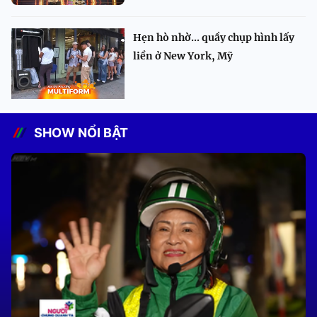
Hẹn hò nhờ... quầy chụp hình lấy
liền ở New York, Mỹ
SHOW NỔI BẬT