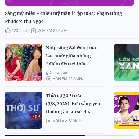
Sáng mỹ miều - chiều mỹ mãn | Tập 1084: Phạm Hồng
Phước x Thu Ngọc
120 phút
VOH FM 87.7MHz
Nhịp sống Sài Gòn trưa:
Lạc bước giữa những
"điểm đến tri thức"...
119 phút
VOH FM 95.6MHz
Thời sự 30P trưa
(7/8/2026): Bữa sáng yêu
thương ấm áp sẻ chia
VOH AM 610KHz