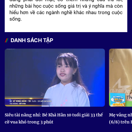
những bài học cuộc sống giá trị và ý nghĩa mà còn
hiểu hơn về các ngành nghề khác nhau trong cuộc
sống.
DANH SÁCH TẬP
Siêu tài năng nhí: Bé Khả Hân 10 tuổi giải 33 thế
Mẹ vắng nh
cờ vua khó trong 3 phút
(6/8) trên