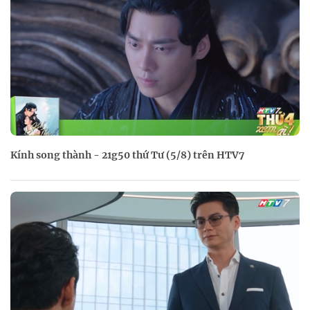
Kính song thành - 21g50 thứ Tư (5/8) trên HTV7