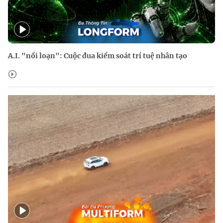
A.I. "nổi loạn": Cuộc đua kiểm soát trí tuệ nhân tạo