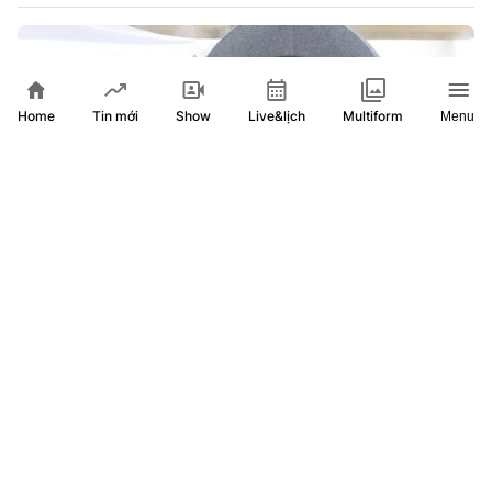
Home
Show
Live&lịch
Tin mới
Multiform
Menu
Nhật Bản tưởng niệm 81 năm vụ ném bom nguyên tử ở
Hiroshima