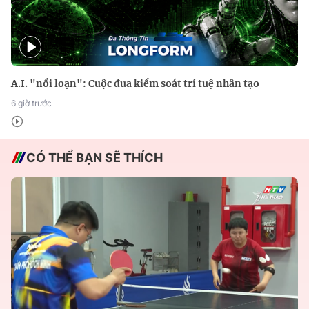
A.I. "nổi loạn": Cuộc đua kiểm soát trí tuệ nhân tạo
6 giờ trước
CÓ THỂ BẠN SẼ THÍCH