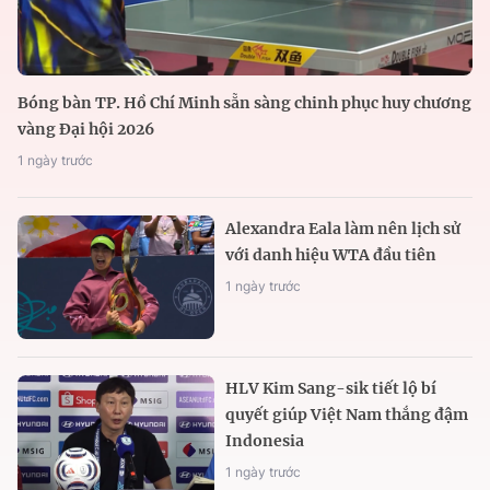
Bóng bàn TP. Hồ Chí Minh sẵn sàng chinh phục huy chương
vàng Đại hội 2026
1 ngày trước
Alexandra Eala làm nên lịch sử
với danh hiệu WTA đầu tiên
1 ngày trước
HLV Kim Sang-sik tiết lộ bí
quyết giúp Việt Nam thắng đậm
Indonesia
1 ngày trước