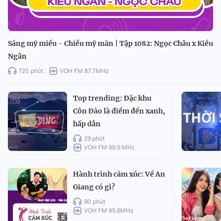
Sáng mỹ miều - Chiều mỹ mãn | Tập 1082: Ngọc Châu x Kiều
Ngân
120 phút
VOH FM 87.7MHz
Top trending: Đặc khu
Côn Đảo là điểm đến xanh,
hấp dẫn
29 phút
VOH FM 99.9 MHz
Hành trình cảm xúc: Về An
Giang có gì?
90 phút
VOH FM 95.6MHz