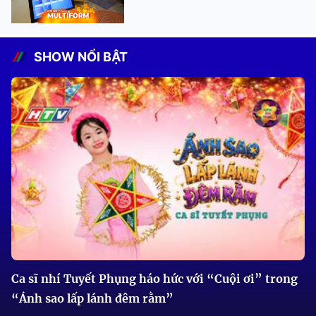
SHOW NỔI BẬT
Ca sĩ nhí Tuyết Phụng háo hức với “Cuội ơi” trong
“Ánh sao lấp lánh đêm rằm”