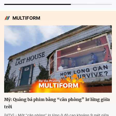
MULTIFORM
Mỹ: Quảng bá phim bằng “căn phòng” lơ lửng giữa
trời
(HTV) - Một “căn phòng” lơ lửng ở độ cao khoảng 9 mét giữa