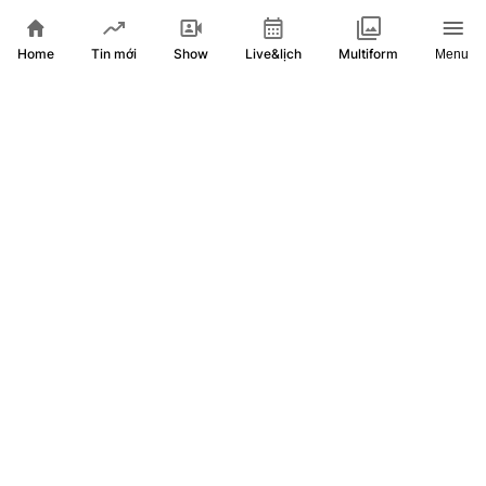
Home
Show
Live&lịch
Tin mới
Multiform
Menu
Quốc hội nghe báo cáo tại hội trường 2 dự thảo luật