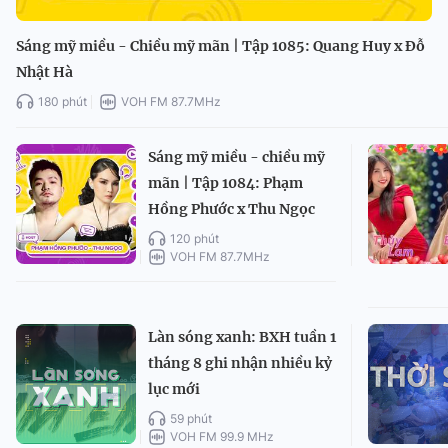
Sáng mỹ miều - Chiều mỹ mãn | Tập 1085: Quang Huy x Đỗ
Nhật Hà
180 phút
VOH FM 87.7MHz
Sáng mỹ miều - chiều mỹ
mãn | Tập 1084: Phạm
Hồng Phước x Thu Ngọc
120 phút
VOH FM 87.7MHz
Làn sóng xanh: BXH tuần 1
tháng 8 ghi nhận nhiều kỷ
lục mới
59 phút
VOH FM 99.9 MHz