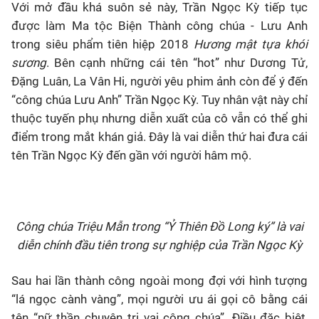
Với mở đầu khá suôn sẻ này, Trần Ngọc Kỳ tiếp tục
được làm Ma tộc Biện Thành công chúa - Lưu Anh
trong siêu phẩm tiên hiệp 2018
Hương mật tựa khói
sương
. Bên cạnh những cái tên “hot” như Dương Tử,
Đặng Luân, La Vân Hi, người yêu phim ảnh còn để ý đến
“công chúa Lưu Anh” Trần Ngọc Kỳ. Tuy nhân vật này chỉ
thuộc tuyến phụ nhưng diễn xuất của cô vẫn có thể ghi
điểm trong mắt khán giả. Đây là vai diễn thứ hai đưa cái
tên Trần Ngọc Kỳ đến gần với người hâm mộ.
Công chúa Triệu Mẫn trong “Ỷ Thiên Đồ Long ký” là vai
diễn chính đầu tiên trong sự nghiệp của Trần Ngọc Kỳ
Sau hai lần thành công ngoài mong đợi với hình tượng
“lá ngọc cành vàng”, mọi người ưu ái gọi cô bằng cái
tên “nữ thần chuyên trị vai công chúa”. Điều đặc biệt,