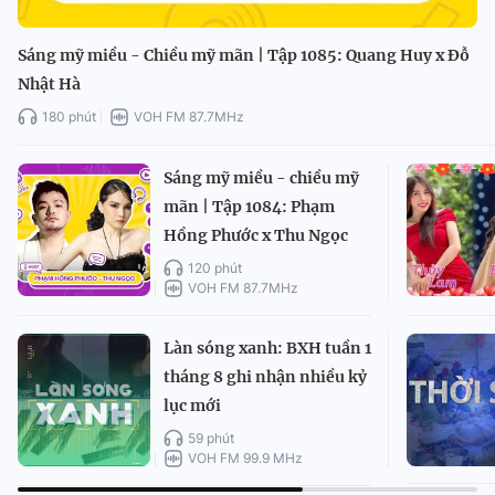
Sáng mỹ miều - Chiều mỹ mãn | Tập 1085: Quang Huy x Đỗ
Nhật Hà
180 phút
VOH FM 87.7MHz
Sáng mỹ miều - chiều mỹ
mãn | Tập 1084: Phạm
Hồng Phước x Thu Ngọc
120 phút
VOH FM 87.7MHz
Làn sóng xanh: BXH tuần 1
tháng 8 ghi nhận nhiều kỷ
lục mới
59 phút
VOH FM 99.9 MHz