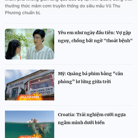
thưởng thức mâm cơm truyền thống do siêu mẫu Vũ Thu
Phương chuẩn bị.
Yêu em như ngày đầu tiên: Vợ gặp
nguy, chồng bất ngờ "thoát bệnh"
Mỹ: Quảng bá phim bằng “căn
phòng” lơ lửng giữa trời
Croatia: Trải nghiệm cưỡi ngựa
ngâm mình dưới biển