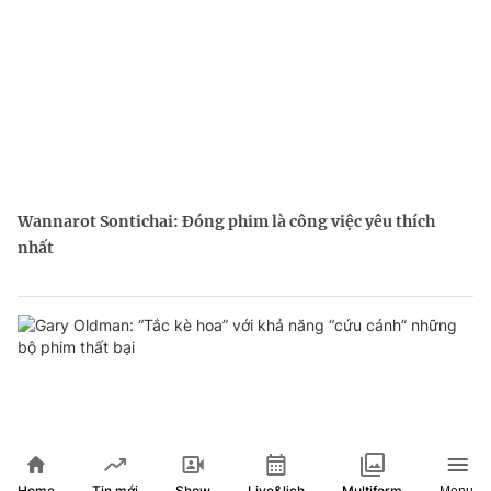
Wannarot Sontichai: Đóng phim là công việc yêu thích
nhất
Home
Show
Live&lịch
Tin mới
Multiform