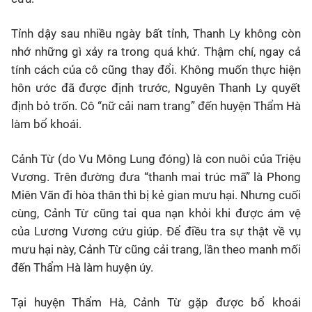
Tỉnh dậy sau nhiều ngày bất tỉnh, Thanh Ly không còn
nhớ những gì xảy ra trong quá khứ. Thậm chí, ngay cả
tính cách của cô cũng thay đổi. Không muốn thực hiện
hôn ước đã được định trước, Nguyên Thanh Ly quyết
định bỏ trốn. Cô “nữ cải nam trang” đến huyện Thẩm Hà
làm bổ khoái.
Cảnh Từ (do Vu Mông Lung đóng) là con nuôi của Triệu
Vương. Trên đường đưa “thanh mai trúc mã” là Phong
Miên Vãn đi hòa thân thì bị kẻ gian mưu hại. Nhưng cuối
cùng, Cảnh Từ cũng tai qua nạn khỏi khi được ám vệ
của Lương Vương cứu giúp. Để điều tra sự thật về vụ
mưu hại này, Cảnh Từ cũng cải trang, lần theo manh mối
đến Thẩm Hà làm huyện úy.
Tại huyện Thẩm Hà, Cảnh Từ gặp được bổ khoái