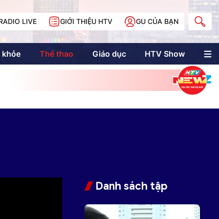
RADIO LIVE
GIỚI THIỆU HTV
GU CỦA BẠN
 khỏe
Thể thao
Giáo dục
HTV Show
nh trị
Multimedia
Multiform
Longform
NewZgraphic
Doanh nhân Sài
Gòn
Các trang liên kết
Danh sách tập