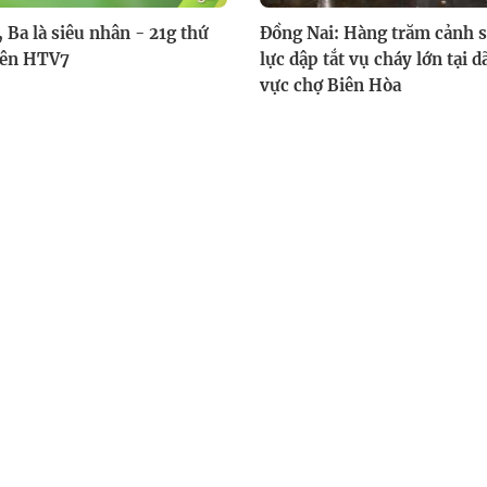
 Ba là siêu nhân - 21g thứ
Đồng Nai: Hàng trăm cảnh 
rên HTV7
lực dập tắt vụ cháy lớn tại 
vực chợ Biên Hòa
Thủ tướng Lê Minh Hưng: 
xây dựng một không gian m
tin cậy và nhân văn