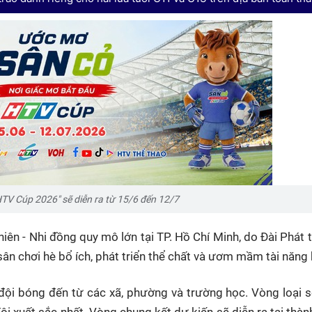
HTV Cúp 2026" sẽ diễn ra từ 15/6 đến 12/7
iên - Nhi đồng quy mô lớn tại TP. Hồ Chí Minh, do Đài Phát 
ân chơi hè bổ ích, phát triển thể chất và ươm mầm tài năng 
đội bóng đến từ các xã, phường và trường học. Vòng loại s
i xuất sắc nhất. Vòng chung kết dự kiến sẽ diễn ra tại thàn