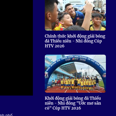
 Thể thao
c đua xe đạp
 Truyền hình
c đua offroad
V
Chính thức khởi động giải bóng
đá Thiếu niên - Nhi đồng Cúp
 Games 33
HTV 2026
Khởi động giải bóng đá Thiếu
niên - Nhi đồng "Ước mơ sân
cỏ" Cúp HTV 2026
ành phố.