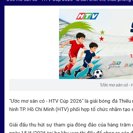
"Ước mơ sân cỏ - 
"Ước mơ sân cỏ - HTV Cúp 2026" là giải bóng đá Thiếu n
hình TP. Hồ Chí Minh (HTV) phối hợp tổ chức nhằm tạo s
Giải đấu thu hút sự tham gia đông đảo của hàng trăm 
ngày 15/6/2026 tại ba khu vực thi đấu để chọn ra các độ