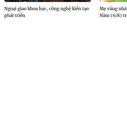
Ngoại giao khoa học, công nghệ kiến tạo
Mẹ vắng nhà,
phát triển
Năm (6/8) t
Mái ấm gia đình Việt: Chị gái gác lại giấc
mơ đại học để nuôi em đến trường