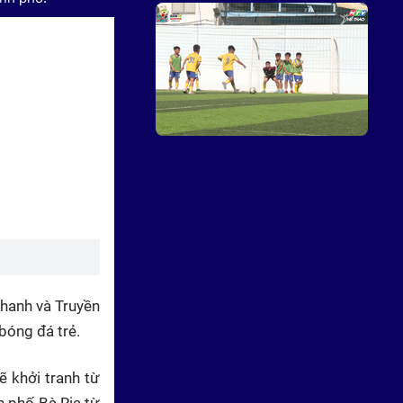
Giải bóng đá thiếu niên nhi
đồng Cúp HTV- Sân bóng mùa
hè của những giấc mơ nhỏ
thanh và Truyền
bóng đá trẻ.
ẽ khởi tranh từ
h phố Bà Rịa từ