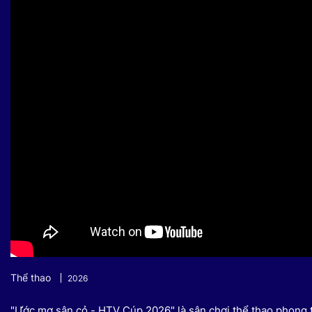
Sự kiện quan tâm
Chuyên đề
HTV Show
Không gian văn hóa
Thành phố
Hồ Chí Minh
ngủ
Chuyển đổi số
Chậm
Bé xem gì
Mái ấm gia
Việt
Các show 
Các chương
khác
Thể thao
2026
"Ước mơ sân cỏ - HTV Cúp 2026" là sân chơi thể thao phong tr