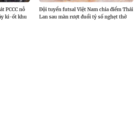
sát PCCC nỗ
Đội tuyển futsal Việt Nam chia điểm Thái
dãy ki-ốt khu
Lan sau màn rượt đuổi tỷ số nghẹt thở
Quyết tâm
Ứng dụng A.I. trong nâng cao chất lượng
ạng an toàn,
dịch vụ công