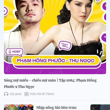
Sáng mỹ miều - chiều mỹ mãn | Tập 1084: Phạm Hồng
Phước x Thu Ngọc
120 phút
VOH FM 87.7MHz
Nhịp sống Sài Gòn trưa: