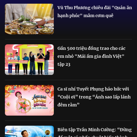
Vũ Thu Phương chiêu đãi "Quán ăn
hạnh phúc" mâm cơm quê
Gần 500 triệu đồng trao cho các
em nhỏ "Mái ấm gia đình Việt"
tập 23
Ca sĩ nhí Tuyết Phụng háo hức với
“Cuội ơi” trong “Ánh sao lấp lánh
đêm rằm”
Biên tập Trần Minh Cường: “Đừng