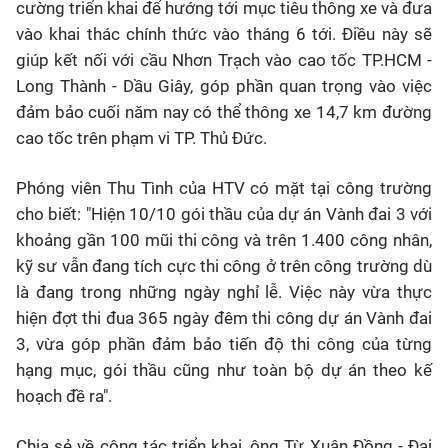
cường triển khai để hướng tới mục tiêu thông xe và đưa
vào khai thác chính thức vào tháng 6 tới. Điều này sẽ
giúp kết nối với cầu Nhơn Trạch vào cao tốc TP.HCM -
Long Thành - Dầu Giây, góp phần quan trọng vào việc
đảm bảo cuối năm nay có thể thông xe 14,7 km đường
cao tốc trên phạm vi TP. Thủ Đức.
Phóng viên Thu Tình của HTV có mặt tại công trường
cho biết: "Hiện 10/10 gói thầu của dự án Vành đai 3 với
khoảng gần 100 mũi thi công và trên 1.400 công nhân,
kỹ sư vẫn đang tích cực thi công ở trên công trường dù
là đang trong những ngày nghỉ lễ. Việc này vừa thực
hiện đợt thi đua 365 ngày đêm thi công dự án Vành đai
3, vừa góp phần đảm bảo tiến độ thi công của từng
hạng mục, gói thầu cũng như toàn bộ dự án theo kế
hoạch đề ra".
Chia sẻ về công tác triển khai, ông Từ Xuân Đồng - Đại