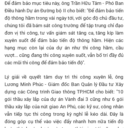
Để đảm bảo mục tiêu này, ông Trần Hữu Tâm - Phó Ban
Điều hành Dự án Đường bộ II cho biết: "Để đảm bảo tiến
độ thông hầm trong vài ngày tới, với góc độ chủ đầu tư,
chúng tôi đã bám sát công trường để tập trung chỉ đạo
đơn vị thi công, tư vấn giám sát tăng ca, tăng kíp làm
xuyên suốt để đảm bảo tiến độ thông hầm. Hiện các
hạng mục còn lại của dự án như thi công hầm, cầu
vượt... cũng đang thi công xuyên suốt, vẫn bố trí đầy đủ
các mũi thi công để đảm bảo tiến độ".
Lý giải về quyết tâm duy trì thi công xuyên lễ, ông
Lương Minh Phúc - Giám đốc Ban Quản lý Đầu tư Xây
dựng các Công trình Giao thông TP.HCM cho biết: "10
gói thầu xây lắp của dự án Vành đai 3 cũng như 6 gói
thầu xây lắp của nút giao An Phú, các kỹ sư, công nhân
vẫn tiếp tục thi công trong kỳ nghỉ lễ kéo dài. Đây là
đóng góp cụ thể vào việc đẩy nhanh hơn nữa tiến độ