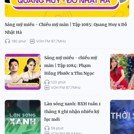
Sáng mỹ miều - Chiều mỹ mãn | Tập 1085: Quang Huy x Đỗ
Nhật Hà
180 phút
VOH FM 87.7MHz
Sáng mỹ miều - chiều mỹ
mãn | Tập 1084: Phạm
Hồng Phước x Thu Ngọc
120 phút
VOH FM 87.7MHz
Làn sóng xanh: BXH tuần 1
tháng 8 ghi nhận nhiều kỷ
lục mới
59 phút
VOH FM 99.9 MHz