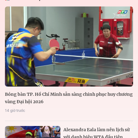
Bóng bàn TP. Hồ Chí Minh sẵn sàng chinh phục huy chương
vàng Đại hội 2026
14 giờ trước
Alexandra Eala làm nên lịch sử
với danh hiệu WTA đầu tiên