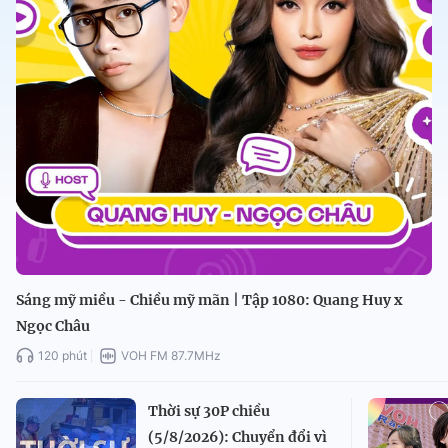
Sáng mỹ miều - Chiều mỹ mãn | Tập 1080: Quang Huy x
Ngọc Châu
120 phút
VOH FM 87.7MHz
Thời sự 30P chiều
(5/8/2026): Chuyển đổi vì