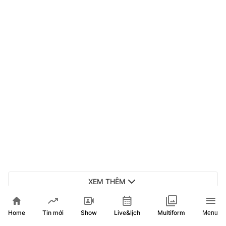
XEM THÊM
Home
Show
Live&lịch
Tin mới
Multiform
Menu