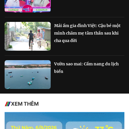
Mái ấm gia đình Việt: Cậu bé một
mình chăm mẹ tâm thần sau khi
cha qua đời
Vườn sao mai: Cẩm nang du lịch
biển
XEM THÊM