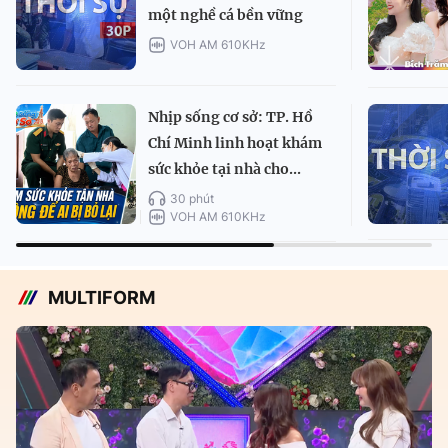
một nghề cá bền vững
VOH AM 610KHz
Nhịp sống cơ sở: TP. Hồ
Chí Minh linh hoạt khám
sức khỏe tại nhà cho...
30 phút
VOH AM 610KHz
MULTIFORM