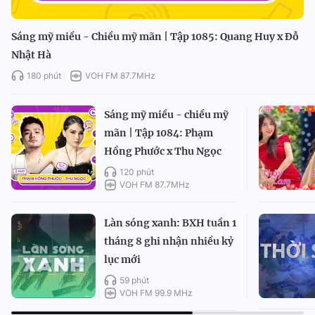
Sáng mỹ miều - Chiều mỹ mãn | Tập 1085: Quang Huy x Đỗ
Nhật Hà
180 phút
VOH FM 87.7MHz
Sáng mỹ miều - chiều mỹ
mãn | Tập 1084: Phạm
Hồng Phước x Thu Ngọc
120 phút
VOH FM 87.7MHz
Làn sóng xanh: BXH tuần 1
tháng 8 ghi nhận nhiều kỷ
lục mới
59 phút
VOH FM 99.9 MHz