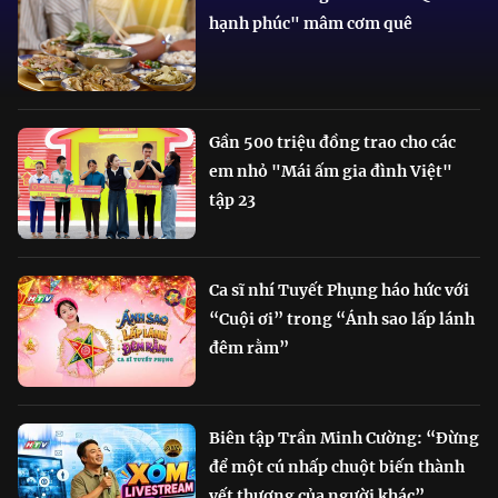
hạnh phúc" mâm cơm quê
Gần 500 triệu đồng trao cho các
em nhỏ "Mái ấm gia đình Việt"
tập 23
Ca sĩ nhí Tuyết Phụng háo hức với
“Cuội ơi” trong “Ánh sao lấp lánh
đêm rằm”
Biên tập Trần Minh Cường: “Đừng
để một cú nhấp chuột biến thành
vết thương của người khác”