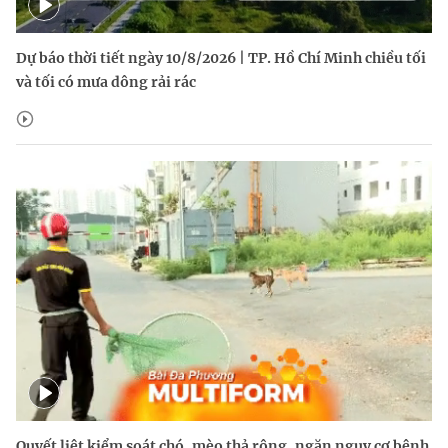
Dự báo thời tiết ngày 10/8/2026 | TP. Hồ Chí Minh chiều tối
và tối có mưa dông rải rác
Quyết liệt kiểm soát chó, mèo thả rông, ngăn nguy cơ bệnh