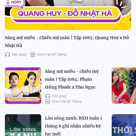
Sáng mỹ miều - Chiều mỹ mãn | Tập 1085: Quang Huy x Đỗ
Nhật Hà
180 phút
VOH FM 87.7MHz
Sáng mỹ miều - chiều mỹ
mãn | Tập 1084: Phạm
Hồng Phước x Thu Ngọc
120 phút
VOH FM 87.7MHz
Làn sóng xanh: BXH tuần 1
tháng 8 ghi nhận nhiều kỷ
lục mới