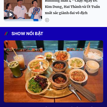
Running man 4 - Chạy Ngay Đi:
Kim Dung, Hai Thành và Út Tuấn
xuất sắc giành đai vô địch
SHOW NỔI BẬT