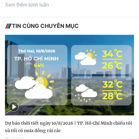
Xem thêm bình luận
TIN CÙNG CHUYÊN MỤC
Dự báo thời tiết ngày 10/8/2026 | TP. Hồ Chí Minh chiều tối
và tối có mưa dông rải rác