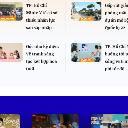
TP. Hồ Chí
Gấp rút giả
Minh: Y tế cơ sở
phóng mặt
thiếu nhân lực
dự án mở r
sau sáp nhập
Quốc lộ 22
Góc nhỏ kỳ diệu:
TP. Hồ Chí
Vẽ tranh sáng
hướng tới 
tạo kết hợp hoa
sóng wifi 
tươi
phí tốc độ..