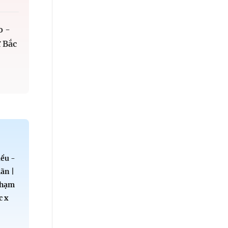
o -
 Bắc
ều -
ãn |
Phạm
c x