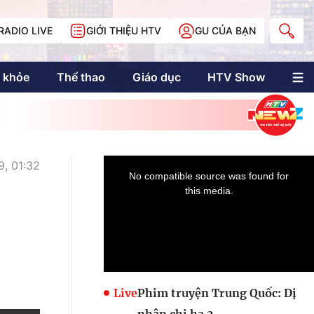
RADIO LIVE
GIỚI THIỆU HTV
GU CỦA BẠN
 khỏe
Thể thao
Giáo dục
HTV Show
nh trị
Multimedia
Multiform
Longform
NewZgraphic
, 01:32
Doanh nhân Sài
Gòn
Các trang liên kết
Live
Phim truyện Trung Quốc: Dị