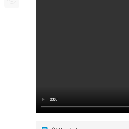
Sự kiện quan tâm
Chuyên đề
HTV Show
Không gian văn hóa
Thành phố
Hồ Chí Minh
ngủ
Chuyển đổi số
Chậm
Bé xem gì
Mái ấm gia
Việt
Các show 
Các chương
khác