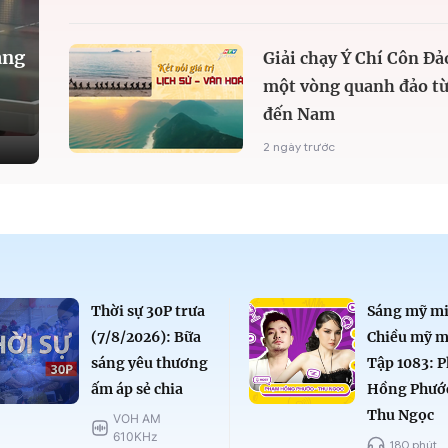
àng
Giải chạy Ý Chí Côn Đả
một vòng quanh đảo từ
đến Nam
2 ngày trước
Thời sự 30P trưa
Sáng mỹ mi
(7/8/2026): Bữa
Chiều mỹ m
sáng yêu thương
Tập 1083: 
ấm áp sẻ chia
Hồng Phướ
Thu Ngọc
VOH AM
610KHz
180 phút