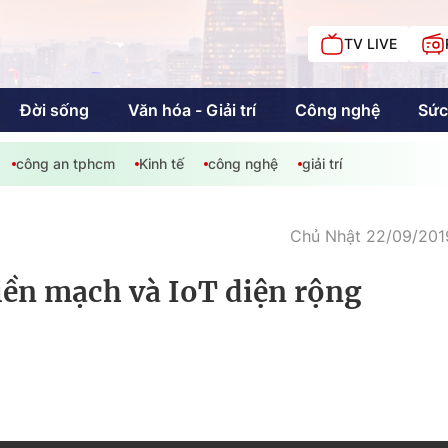
TV LIVE
Đời sống
Văn hóa - Giải trí
Công nghệ
Sức
công an tphcm
Kinh tế
công nghệ
giải trí
iải trí
Giáo dục
Kinh tế
Chí
c
Chủ Nhật 22/09/2019
ền mạch và IoT diện rộng
Sức khỏe
Đời sống
Khán giả HTV
Chuyện chúng tôi