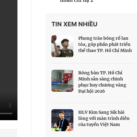
nhân chi hạ 2
 Thể thao
c đua xe đạp
 Truyền hình
TIN XEM NHIỀU
c đua offroad
Phong trào bóng rổ lan
V
tỏa, góp phần phát triển
thể thao TP. Hồ Chí Minh
 Games 33
Bóng bàn TP. Hồ Chí
Minh sẵn sàng chinh
phục huy chương vàng
Đại hội 2026
HLV Kim Sang Sik hài
lòng với màn trình diễn
của tuyển Việt Nam