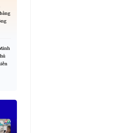
i
 bằng
ộng
 Minh
phủ
miễn
.