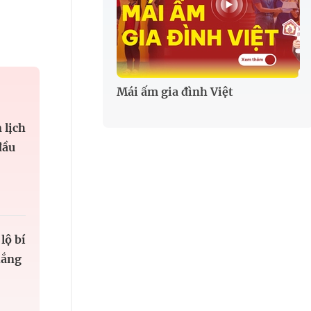
Mái ấm gia đình Việt
 lịch
đầu
lộ bí
hắng