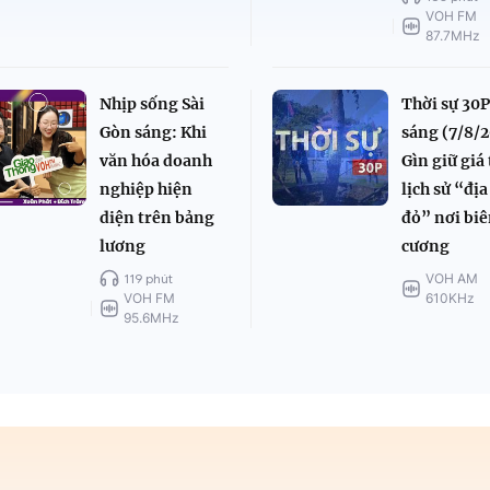
VOH FM
87.7MHz
Nhịp sống Sài
Thời sự 30
Gòn sáng: Khi
sáng (7/8/2
văn hóa doanh
Gìn giữ giá 
nghiệp hiện
lịch sử “địa
diện trên bảng
đỏ” nơi bi
lương
cương
119 phút
VOH AM
VOH FM
610KHz
95.6MHz