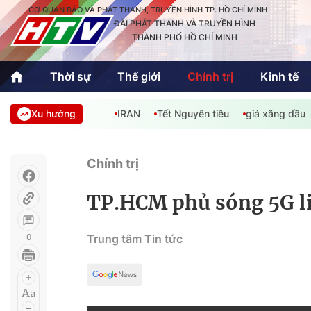
CƠ QUAN BÁO VÀ PHÁT THANH, TRUYỀN HÌNH TP. HỒ CHÍ MINH
ĐÀI PHÁT THANH VÀ TRUYỀN HÌNH
THÀNH PHỐ HỒ CHÍ MINH
Thời sự
Thế giới
Chính trị
Kinh tế
Xu hướng
IRAN
Tết Nguyên tiêu
giá xăng dầu
Thời sự
Thể thao
Văn hóa - G
Trong nước
Trong nướ
Chính trị
Quốc tế
Quốc tế
TP.HCM phủ sóng 5G li
An Sinh
Sách hay cuối tuần
Thế giới
0
Trung tâm Tin tức
Kinh doanh
Công nghệ
Phóng sự