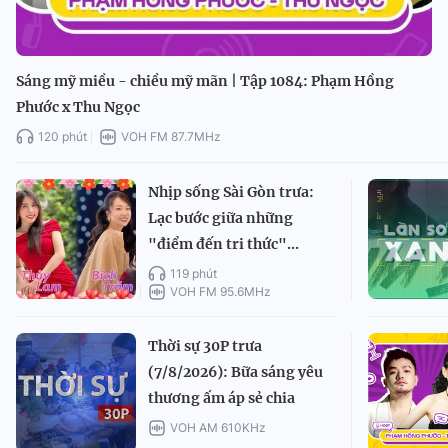
Sáng mỹ miều - chiều mỹ mãn | Tập 1084: Phạm Hồng
Phước x Thu Ngọc
120 phút
VOH FM 87.7MHz
Nhịp sống Sài Gòn trưa:
Lạc bước giữa những
"điểm đến tri thức"...
119 phút
VOH FM 95.6MHz
Thời sự 30P trưa
(7/8/2026): Bữa sáng yêu
thương ấm áp sẻ chia
VOH AM 610KHz