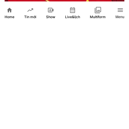
Home
Show
Live&lịch
Tin mới
Multiform
Menu
Hội nghị Trung ương 3: Tạo động lực mới cho phát triển
đất nước