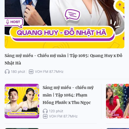
Sáng mỹ miều - Chiều mỹ mãn | Tập 1085: Quang Huy x Đỗ
Nhật Hà
180 phút
VOH FM 87.7MHz
Sáng mỹ miều - chiều mỹ
mãn | Tập 1084: Phạm
Hồng Phước x Thu Ngọc
120 phút
VOH FM 87.7MHz