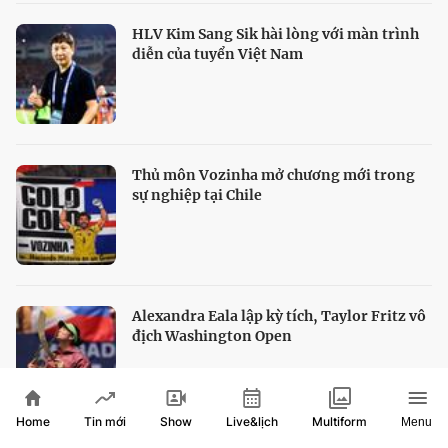
HLV Kim Sang Sik hài lòng với màn trình
diễn của tuyển Việt Nam
Thủ môn Vozinha mở chương mới trong
sự nghiệp tại Chile
Alexandra Eala lập kỳ tích, Taylor Fritz vô
địch Washington Open
Home
Show
Live&lịch
Tin mới
Multiform
Menu