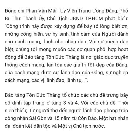
Đồng chí Phan Văn Mãi - Ủy Viên Trung Ương Đảng, Phó
Bí Thư Thành Ủy, Chủ Tịch UBND TP.HCM phát biếu:
"
Công trình này được xây dựng để bày tỏ lòng biết ơn,
những cống hiến, sự hy sinh, tình cảm của Người dành
cho cách mạng, dành cho nhân dân. Với sứ mệnh đặc
biệt, chúng tôi mong muốn các cơ quan phối hợp hoạt
động để Bảo tàng Tôn Đức Thắng là nơi giáo dục truyền
thống cách mạng, lan tỏa các giá trị tốt đẹp của Đảng,
của cách mạng dưới sự lãnh đạo của Đảng, sự nghiệp
cách mạng, các vị lãnh đạo, lãnh tụ,…".
B
ảo tàng Tôn Đức Thắng tổ chức các chủ đề trưng bày
cố định tập trung ở tầng 3 và 4. Với các chủ đề: Thời
niên thiếu; Từ người thợ đến người lãnh đạo phong trào
công nhân Sài Gòn và 15 năm tù Côn Đảo, Một hạt nhân
đại đoàn kết dân tộc và Một vị Chủ tịch nước.