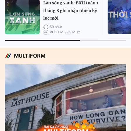
Làn sóng xanh: BXH tuần 1
tháng 8 ghi nhận nhiều kỷ
lục mới
59 phút
VOH FM 99.9 MHz
MULTIFORM