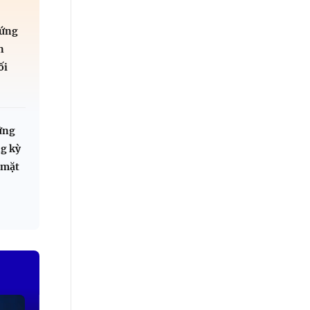
 ứng
n
ối
ững
g kỳ
 mặt