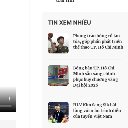
trái tim
 Thể thao
c đua xe đạp
 Truyền hình
TIN XEM NHIỀU
c đua offroad
Phong trào bóng rổ lan
V
tỏa, góp phần phát triển
thể thao TP. Hồ Chí Minh
 Games 33
Bóng bàn TP. Hồ Chí
Minh sẵn sàng chinh
phục huy chương vàng
Đại hội 2026
HLV Kim Sang Sik hài
lòng với màn trình diễn
của tuyển Việt Nam