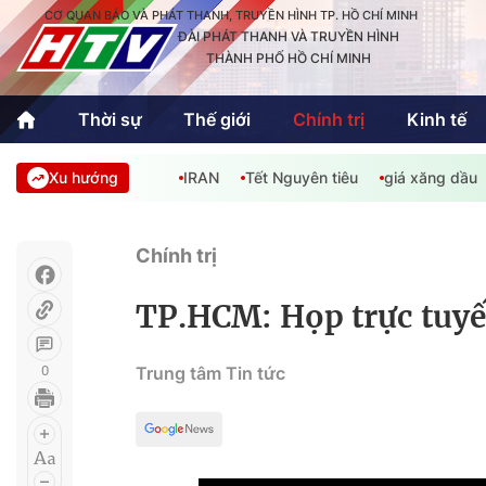
CƠ QUAN BÁO VÀ PHÁT THANH, TRUYỀN HÌNH TP. HỒ CHÍ MINH
ĐÀI PHÁT THANH VÀ TRUYỀN HÌNH
THÀNH PHỐ HỒ CHÍ MINH
Thời sự
Thế giới
Chính trị
Kinh tế
Xu hướng
IRAN
Tết Nguyên tiêu
giá xăng dầu
Thời sự
Thể thao
Văn hóa - G
Trong nước
Trong nướ
Chính trị
Quốc tế
Quốc tế
TP.HCM: Họp trực tuy
An Sinh
Sách hay cuối tuần
Thế giới
0
Trung tâm Tin tức
Kinh doanh
Công nghệ
Phóng sự