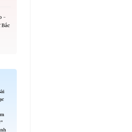
o -
 Bắc
Sài
ạc
ểm
c"
ành