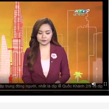
HTV Phim
HTV Sự kiện
HTV
 không
Phim truyền hình
Made By Vietnam
Cuộ
Cúp
Phim tài liệu
Ngày hội HTV
Cuộ
Innovation Fest
HT
Chung một tấm
SEA
 đình
lòng
khác
 trình