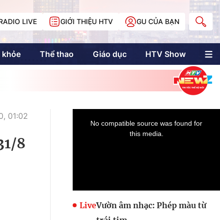
RADIO LIVE
GIỚI THIỆU HTV
GU CỦA BẠN
 khỏe
Thể thao
Giáo dục
HTV Show
nh trị
Multimedia
Multiform
Longform
NewZgraphic
, 01:02
Doanh nhân Sài
Gòn
31/8
Các trang liên kết
Live
Vườn âm nhạc: Phép màu từ