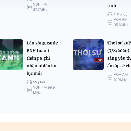
VOH FM
tinh
87.7MHz
119 phút
VOH FM
95.6MHz
Làn sóng xanh:
Thời sự 30P
BXH tuần 1
(7/8/2026):
tháng 8 ghi
sáng yêu t
nhận nhiều kỷ
ấm áp sẻ ch
lục mới
VOH AM
610KHz
59 phút
VOH FM 99.9
MHz