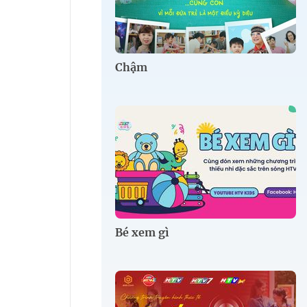
Chậm
Bé xem gì