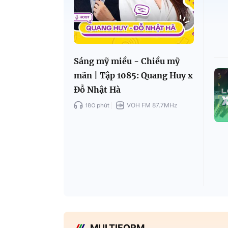
Sáng mỹ miều - Chiều mỹ
mãn | Tập 1085: Quang Huy x
Đỗ Nhật Hà
180 phút
VOH FM 87.7MHz
MULTIFORM