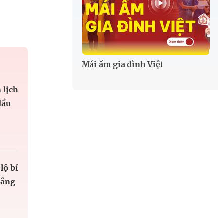
Mái ấm gia đình Việt
 lịch
đầu
lộ bí
hắng