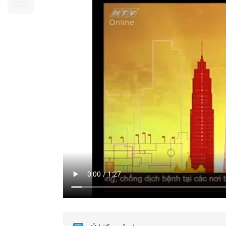
Sự kiện quan tâm
Chuyên đề
HTV Show
Không gian văn hóa
Thành phố
Hồ Chí Minh
ngủ
Chuyển đổi số
Chậm
Bé xem gì
Mái ấm gia
Việt
Các show 
Các chương
khác