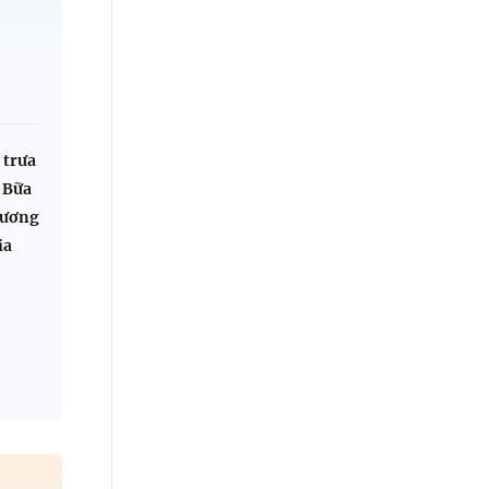
 trưa
 Bữa
hương
ia