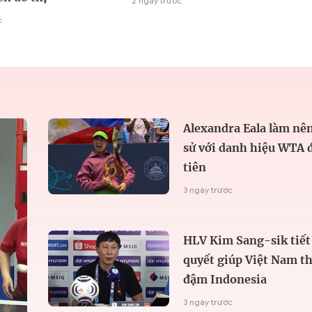
2 ngày trước
c
Alexandra Eala làm nên
sử với danh hiệu WTA 
tiên
3 ngày trước
HLV Kim Sang-sik tiết 
quyết giúp Việt Nam t
đậm Indonesia
3 ngày trước