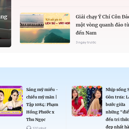
àng
Giải chạy Ý Chí Côn Đả
một vòng quanh đảo từ
đến Nam
3 ngày trước
Sáng mỹ miều -
Nhịp sống 
chiều mỹ mãn |
Gòn trưa: L
Tập 1084: Phạm
bước giữa
Hồng Phước x
những "đi
Thu Ngọc
đến tri thứ
đẹp nhất h
120 phút