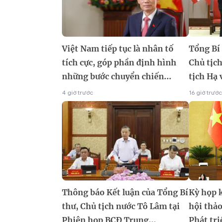
Việt Nam tiếp tục là nhân tố
Tổng Bí 
tích cực, góp phần định hình
Chủ tịc
những bước chuyển chiến...
tịch Hạ 
4 giờ trước
16 giờ trước
Thông báo Kết luận của Tổng Bí
Kỳ họp 
thư, Chủ tịch nước Tô Lâm tại
hội thảo
Phiên họp BCĐ Trung...
Phát tri