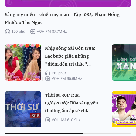
Sáng mỹ miều - chiều mỹ mãn | Tập 1084: Phạm Hồng
Phước x Thu Ngọc
120 phút
VOH FM 87.7MHz
Nhịp sống Sài Gòn trưa:
Lạc bước giữa những
"điểm đến tri thức"...
119 phút
VOH FM 95.6MHz
Thời sự 30P trưa
(7/8/2026): Bữa sáng yêu
thương ấm áp sẻ chia
VOH AM 610KHz