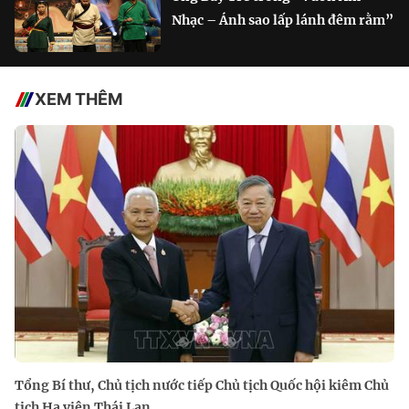
Nhạc – Ánh sao lấp lánh đêm rằm”
XEM THÊM
Tổng Bí thư, Chủ tịch nước tiếp Chủ tịch Quốc hội kiêm Chủ
tịch Hạ viện Thái Lan