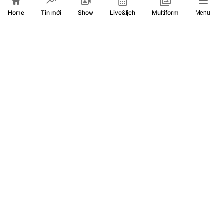
Home
Show
Live&lịch
Tin mới
Multiform
Menu
Hội nghị Trung ương 3: Tạo động lực mới cho phát triển
đất nước