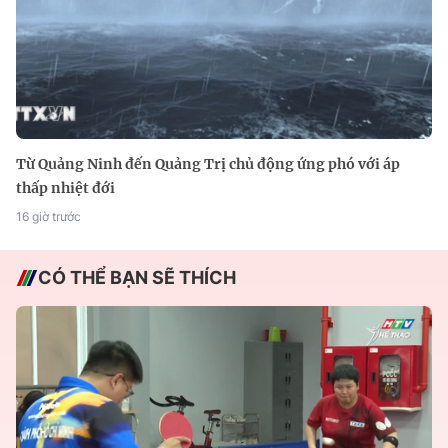
Từ Quảng Ninh đến Quảng Trị chủ động ứng phó với áp
thấp nhiệt đới
16 giờ trước
CÓ THỂ BẠN SẼ THÍCH