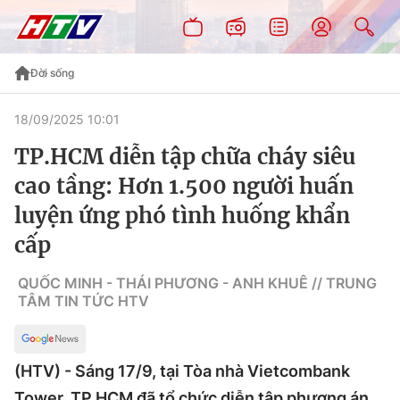
Đời sống
18/09/2025 10:01
TP.HCM diễn tập chữa cháy siêu
cao tầng: Hơn 1.500 người huấn
luyện ứng phó tình huống khẩn
cấp
QUỐC MINH - THÁI PHƯƠNG - ANH KHUÊ // TRUNG
TÂM TIN TỨC HTV
(HTV) - Sáng 17/9, tại Tòa nhà Vietcombank
Tower, TP.HCM đã tổ chức diễn tập phương án