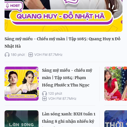
Sáng mỹ miều - Chiều mỹ mãn | Tập 1085: Quang Huy x Đỗ
Nhật Hà
180 phút
VOH FM 87.7MHz
Sáng mỹ miều - chiều mỹ
mãn | Tập 1084: Phạm
Hồng Phước x Thu Ngọc
120 phút
VOH FM 87.7MHz
Làn sóng xanh: BXH tuần 1
tháng 8 ghi nhận nhiều kỷ