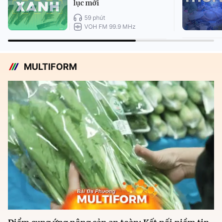
lục mới
59 phút
VOH FM 99.9 MHz
MULTIFORM