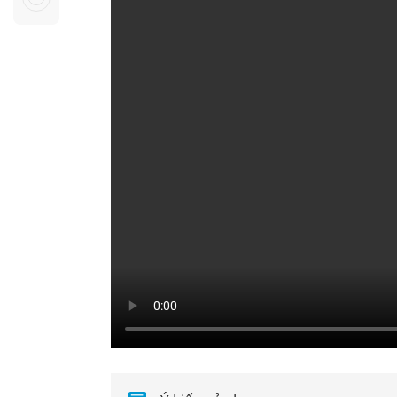
Sự kiện quan tâm
Chuyên đề
HTV Show
Không gian văn hóa
Thành phố
Hồ Chí Minh
ngủ
Chuyển đổi số
Chậm
Bé xem gì
Mái ấm gia
Việt
Các show 
Các chương
khác