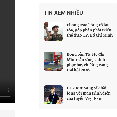
 Thể thao
TIN XEM NHIỀU
c đua xe đạp
 Truyền hình
Phong trào bóng rổ lan
c đua offroad
tỏa, góp phần phát triển
thể thao TP. Hồ Chí Minh
V
 Games 33
Bóng bàn TP. Hồ Chí
Minh sẵn sàng chinh
phục huy chương vàng
Đại hội 2026
HLV Kim Sang Sik hài
lòng với màn trình diễn
của tuyển Việt Nam