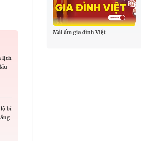
Mái ấm gia đình Việt
 lịch
đầu
lộ bí
hắng