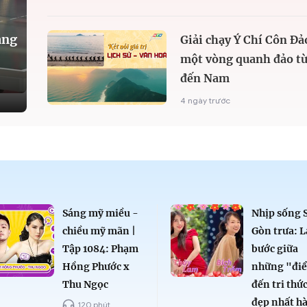
àng
Giải chạy Ý Chí Côn Đả
một vòng quanh đảo từ
đến Nam
4 ngày trước
Sáng mỹ miều -
Nhịp sống 
chiều mỹ mãn |
Gòn trưa: L
Tập 1084: Phạm
bước giữa
Hồng Phước x
những "đi
Thu Ngọc
đến tri thứ
đẹp nhất h
120 phút