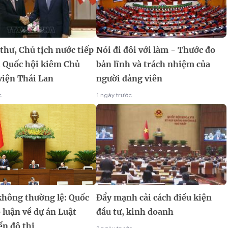
thư, Chủ tịch nước tiếp
Nói đi đôi với làm - Thước đo
h Quốc hội kiêm Chủ
bản lĩnh và trách nhiệm của
viện Thái Lan
người đảng viên
c
1 ngày trước
không thường lệ: Quốc
Đẩy mạnh cải cách điều kiện
 luận về dự án Luật
đầu tư, kinh doanh
ển đô thị