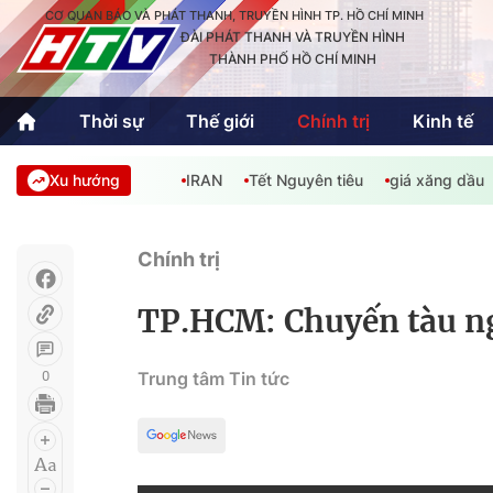
CƠ QUAN BÁO VÀ PHÁT THANH, TRUYỀN HÌNH TP. HỒ CHÍ MINH
ĐÀI PHÁT THANH VÀ TRUYỀN HÌNH
THÀNH PHỐ HỒ CHÍ MINH
Thời sự
Thế giới
Chính trị
Kinh tế
Xu hướng
IRAN
Tết Nguyên tiêu
giá xăng dầu
Thời sự
Thể thao
Văn hóa - G
Trong nước
Trong nướ
Chính trị
Quốc tế
Quốc tế
TP.HCM: Chuyến tàu ng
An Sinh
Sách hay cuối tuần
Thế giới
0
Trung tâm Tin tức
Kinh doanh
Công nghệ
Phóng sự