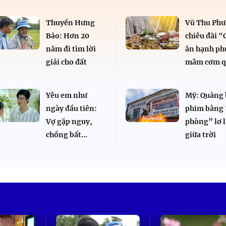
Thuyền Hưng
Vũ Thu Ph
Bảo: Hơn 20
chiêu đãi 
năm đi tìm lời
ăn hạnh ph
giải cho đất
mâm cơm q
Yêu em như
Mỹ: Quảng 
ngày đầu tiên:
phim bằng 
Vợ gặp nguy,
phòng” lơ 
chồng bất...
giữa trời