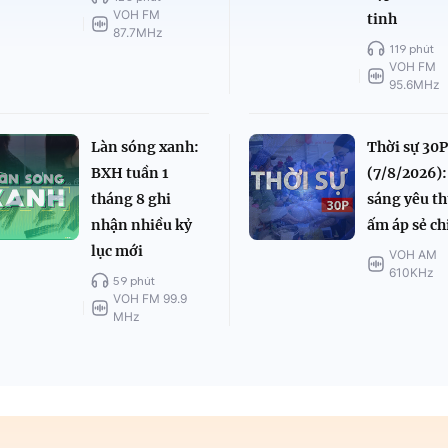
VOH FM
tinh
87.7MHz
119 phút
VOH FM
95.6MHz
Làn sóng xanh:
Thời sự 30P
BXH tuần 1
(7/8/2026):
tháng 8 ghi
sáng yêu t
nhận nhiều kỷ
ấm áp sẻ ch
lục mới
VOH AM
610KHz
59 phút
VOH FM 99.9
MHz