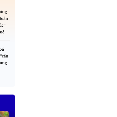
ương
"Quán
úc"
uê
bá
“căn
lửng