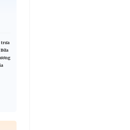
 trưa
 Bữa
hương
ia