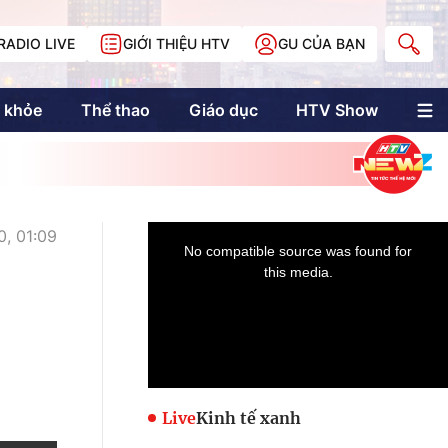
RADIO LIVE
GIỚI THIỆU HTV
GU CỦA BẠN
 khỏe
Thể thao
Giáo dục
HTV Show
nh trị
Multimedia
Multiform
Longform
NewZgraphic
0, 01:09
Doanh nhân Sài
Gòn
Các trang liên kết
Live
Kinh tế xanh