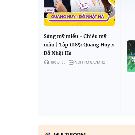
Sáng mỹ miều - Chiều mỹ
mãn | Tập 1085: Quang Huy x
Đỗ Nhật Hà
180 phút
VOH FM 87.7MHz
MULTIFORM