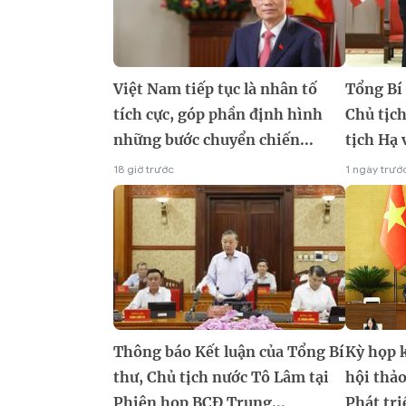
Việt Nam tiếp tục là nhân tố
Tổng Bí 
tích cực, góp phần định hình
Chủ tịc
những bước chuyển chiến...
tịch Hạ 
18 giờ trước
1 ngày trướ
Thông báo Kết luận của Tổng Bí
Kỳ họp 
thư, Chủ tịch nước Tô Lâm tại
hội thảo
Phiên họp BCĐ Trung...
Phát tri