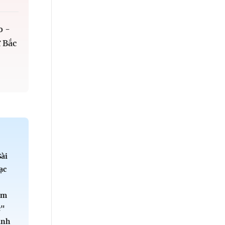
o -
 Bắc
Sài
ạc
ểm
c"
ành