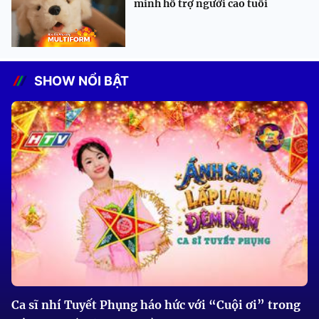
minh hỗ trợ người cao tuổi
SHOW NỔI BẬT
Ca sĩ nhí Tuyết Phụng háo hức với “Cuội ơi” trong