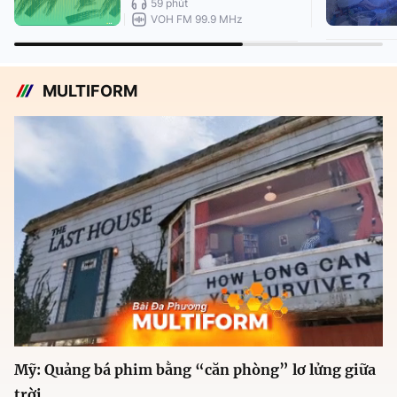
59 phút
VOH FM 99.9 MHz
MULTIFORM
Mỹ: Quảng bá phim bằng “căn phòng” lơ lửng giữa
trời