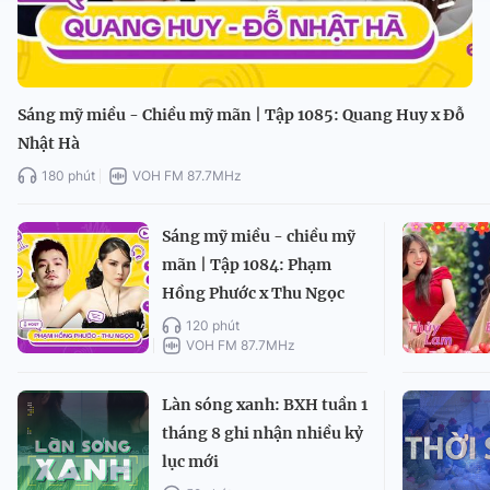
Sáng mỹ miều - Chiều mỹ mãn | Tập 1085: Quang Huy x Đỗ
Nhật Hà
180 phút
VOH FM 87.7MHz
Sáng mỹ miều - chiều mỹ
mãn | Tập 1084: Phạm
Hồng Phước x Thu Ngọc
120 phút
VOH FM 87.7MHz
Làn sóng xanh: BXH tuần 1
tháng 8 ghi nhận nhiều kỷ
lục mới