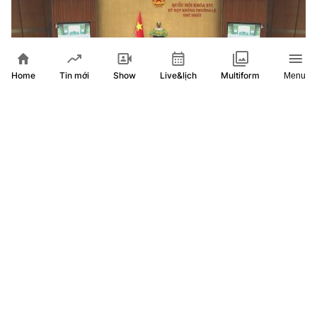
Home
Show
Live&lịch
Tin mới
Multiform
Menu
Quốc hội nghe báo cáo tại hội trường 2 dự thảo luật