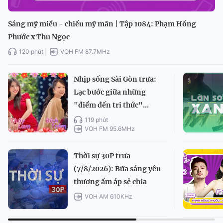
Sáng mỹ miều - chiều mỹ mãn | Tập 1084: Phạm Hồng
Phước x Thu Ngọc
120 phút
VOH FM 87.7MHz
Nhịp sống Sài Gòn trưa:
Lạc bước giữa những
"điểm đến tri thức"...
119 phút
VOH FM 95.6MHz
Thời sự 30P trưa
(7/8/2026): Bữa sáng yêu
thương ấm áp sẻ chia
VOH AM 610KHz