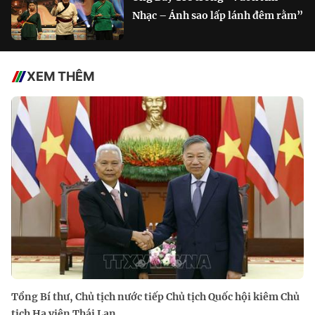
Nhạc – Ánh sao lấp lánh đêm rằm”
XEM THÊM
Tổng Bí thư, Chủ tịch nước tiếp Chủ tịch Quốc hội kiêm Chủ
tịch Hạ viện Thái Lan