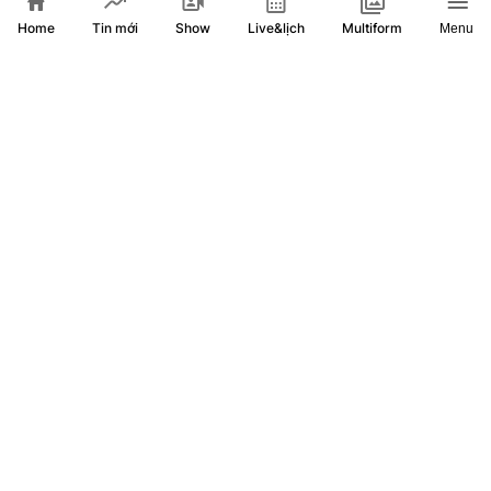
Home
Show
Live&lịch
Tin mới
Multiform
Menu
Hội nghị Trung ương 3: Tạo động lực mới cho phát triển
đất nước