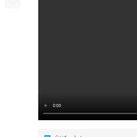
Sự kiện quan tâm
Chuyên đề
HTV Show
Không gian văn hóa
Thành phố
Hồ Chí Minh
ngủ
Chuyển đổi số
Chậm
Bé xem gì
Mái ấm gia
Việt
Các show 
Các chương
khác