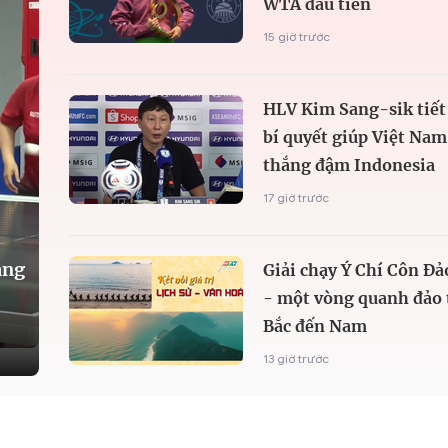
WTA đầu tiên
15 giờ trước
HLV Kim Sang-sik tiết
bí quyết giúp Việt Nam
thắng đậm Indonesia
17 giờ trước
àng
Giải chạy Ý Chí Côn Đả
- một vòng quanh đảo 
Bắc đến Nam
13 giờ trước