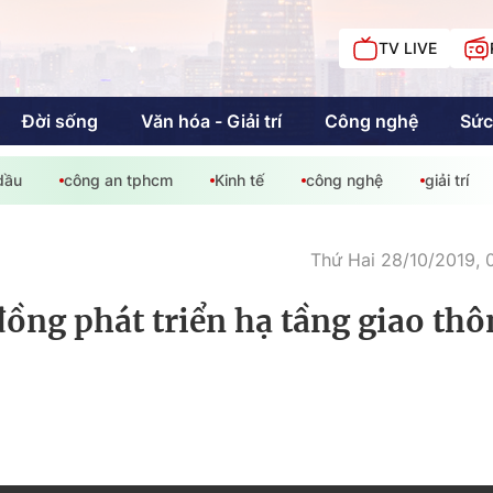
TV LIVE
Đời sống
Văn hóa - Giải trí
Công nghệ
Sức
dầu
công an tphcm
Kinh tế
công nghệ
giải trí
iải trí
Giáo dục
Kinh tế
Chí
c
Thứ Hai 28/10/2019, 
ồng phát triển hạ tầng giao thô
Sức khỏe
Đời sống
Khán giả HTV
Chuyện chúng tôi