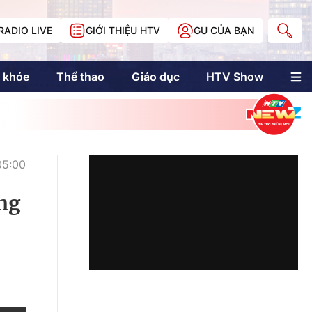
RADIO LIVE
GIỚI THIỆU HTV
GU CỦA BẠN
 khỏe
Thể thao
Giáo dục
HTV Show
nh trị
Multimedia
Multiform
Longform
NewZgraphic
05:00
Doanh nhân Sài
Gòn
ng
Các trang liên kết