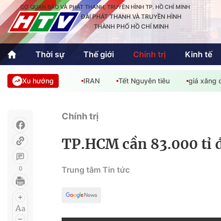
CƠ QUAN BÁO VÀ PHÁT THANH, TRUYỀN HÌNH TP. HỒ CHÍ MINH
ĐÀI PHÁT THANH VÀ TRUYỀN HÌNH
THÀNH PHỐ HỒ CHÍ MINH
Thời sự
Thế giới
Chính trị
Kinh tế
Xu hướng
IRAN
Tết Nguyên tiêu
giá xăng 
Thời sự
Thể thao
Văn hóa - G
Trong nước
Trong nướ
Chính trị
Quốc tế
Quốc tế
TP.HCM cần 83.000 tỉ đ
An Sinh
Sách hay cuối tuần
Thế giới
0
Trung tâm Tin tức
Kinh doanh
Công nghệ
Phóng sự