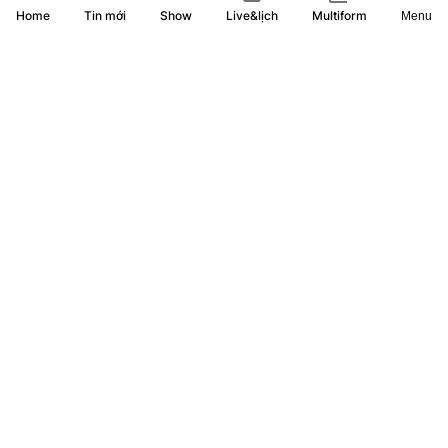
Home
Show
Live&lịch
Tin mới
Multiform
Menu
Quốc hội nghe báo cáo tại hội trường 2 dự thảo luật