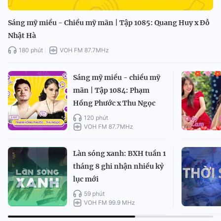
Sáng mỹ miều - Chiều mỹ mãn | Tập 1085: Quang Huy x Đỗ
Nhật Hà
180 phút
VOH FM 87.7MHz
Sáng mỹ miều - chiều mỹ
mãn | Tập 1084: Phạm
Hồng Phước x Thu Ngọc
120 phút
VOH FM 87.7MHz
Làn sóng xanh: BXH tuần 1
tháng 8 ghi nhận nhiều kỷ
lục mới
59 phút
VOH FM 99.9 MHz