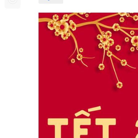
Sự kiện quan tâm
Chuyên đề
HTV Show
Không gian văn hóa
Thành phố
Hồ Chí Minh
ngủ
Chuyển đổi số
Chậm
Bé xem gì
Mái ấm gia
Việt
Các show 
Các chương
khác