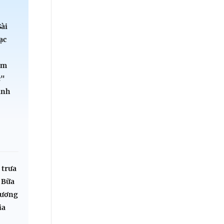
Sài
ạc
ểm
c"
ành
 trưa
 Bữa
hương
ia