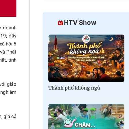
HTV Show
c doanh
-19; đẩy
xã hội 5
 và Phát
ất, tinh
với giáo
Thành phố không ngủ
ý nghiêm
, giá cả