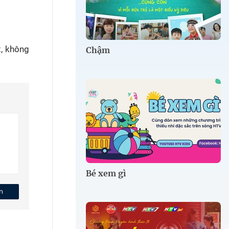
t, không
Chậm
Bé xem gì
n