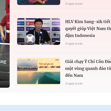
3 ngày trước
HLV Kim Sang-sik tiết 
quyết giúp Việt Nam t
đậm Indonesia
3 ngày trước
àng
Giải chạy Ý Chí Côn Đả
một vòng quanh đảo từ
đến Nam
3 ngày trước