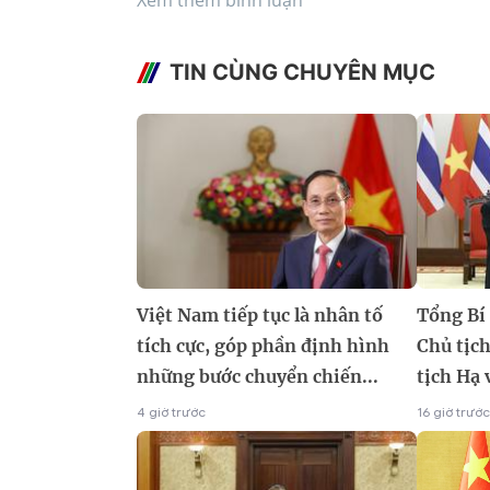
TIN CÙNG CHUYÊN MỤC
Việt Nam tiếp tục là nhân tố
Tổng Bí 
tích cực, góp phần định hình
Chủ tịc
những bước chuyển chiến...
tịch Hạ 
4 giờ trước
16 giờ trước