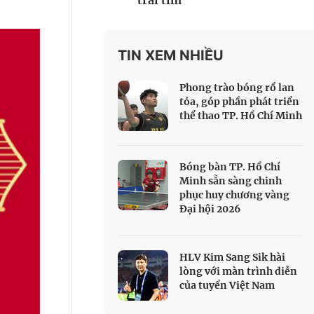
trái tim
 Thể thao
c đua xe đạp
 Truyền hình
TIN XEM NHIỀU
c đua offroad
Phong trào bóng rổ lan
V
tỏa, góp phần phát triển
thể thao TP. Hồ Chí Minh
 Games 33
Bóng bàn TP. Hồ Chí
Minh sẵn sàng chinh
phục huy chương vàng
Đại hội 2026
HLV Kim Sang Sik hài
lòng với màn trình diễn
của tuyển Việt Nam