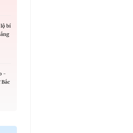
lộ bí
hắng
o -
 Bắc