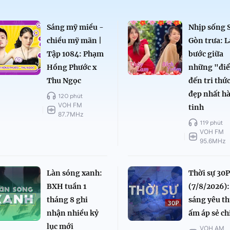
Sáng mỹ miều -
Nhịp sống 
chiều mỹ mãn |
Gòn trưa: L
Tập 1084: Phạm
bước giữa
Hồng Phước x
những "đi
Thu Ngọc
đến tri thứ
đẹp nhất h
120 phút
VOH FM
tinh
87.7MHz
119 phút
VOH FM
95.6MHz
Làn sóng xanh:
Thời sự 30P
BXH tuần 1
(7/8/2026):
tháng 8 ghi
sáng yêu t
nhận nhiều kỷ
ấm áp sẻ ch
lục mới
VOH AM