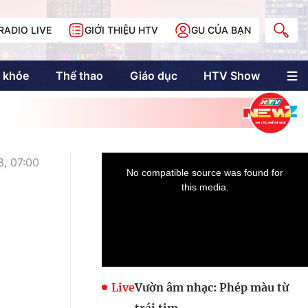
RADIO LIVE
GIỚI THIỆU HTV
GU CỦA BẠN
 khỏe
Thể thao
Giáo dục
HTV Show
nh trị
Multimedia
Multiform
Longform
NewZgraphic
3, 07:00
Doanh nhân Sài
Gòn
Các trang liên kết
Live
Vườn âm nhạc: Phép màu từ