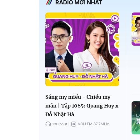
RADIO MỚI NHẤT
Sáng mỹ miều - Chiều mỹ
mãn | Tập 1085: Quang Huy x
Đỗ Nhật Hà
180 phút
VOH FM 87.7MHz