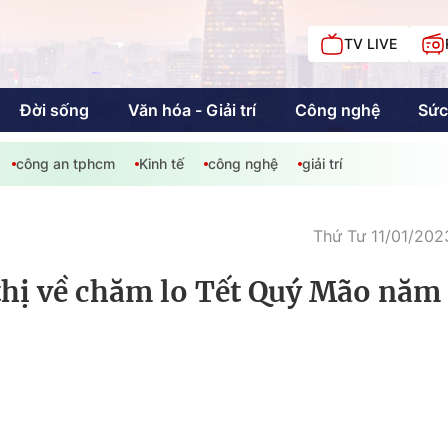
TV LIVE
Đời sống
Văn hóa - Giải trí
Công nghệ
Sức
công an tphcm
Kinh tế
công nghệ
giải trí
iải trí
Giáo dục
Kinh tế
Chí
c
Thứ Tư 11/01/202
hị về chăm lo Tết Quý Mão năm
Sức khỏe
Đời sống
Khán giả HTV
Chuyện chúng tôi