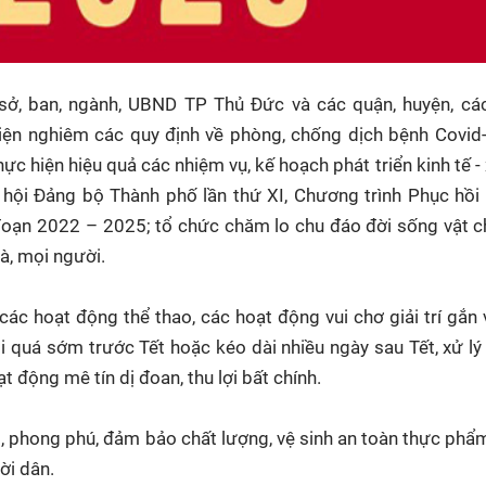
sở, ban, ngành, UBND TP Thủ Đức và các quận, huyện, cá
iện nghiêm các quy định về phòng, chống dịch bệnh Covid
hực hiện hiệu quả các nhiệm vụ, kế hoạch phát triển kinh tế - 
hội Đảng bộ Thành phố lần thứ XI, Chương trình Phục hồi
 đoạn 2022 – 2025; tổ chức chăm lo chu đáo đời sống vật ch
à, mọi người.
các hoạt động thể thao, các hoạt động vui chơ giải trí gắn 
ội quá sớm trước Tết hoặc kéo dài nhiều ngày sau Tết, xử l
ạt động mê tín dị đoan, thu lợi bất chính.
 phong phú, đảm bảo chất lượng, vệ sinh an toàn thực phẩm
ời dân.