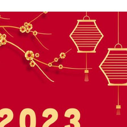
HTV Phim
HTV Sự kiện
HTV
 không
Phim truyền hình
Made By Vietnam
Cuộ
Cúp
Phim tài liệu
Ngày hội HTV
Cuộ
Innovation Fest
HT
Chung một tấm
SEA
 đình
lòng
khác
 trình