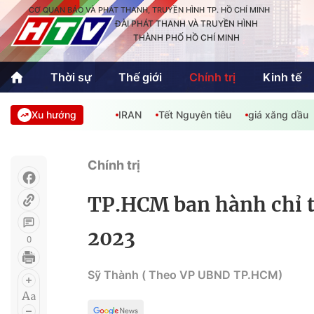
CƠ QUAN BÁO VÀ PHÁT THANH, TRUYỀN HÌNH TP. HỒ CHÍ MINH
ĐÀI PHÁT THANH VÀ TRUYỀN HÌNH
THÀNH PHỐ HỒ CHÍ MINH
Thời sự
Thế giới
Chính trị
Kinh tế
Xu hướng
IRAN
Tết Nguyên tiêu
giá xăng dầu
Thời sự
Thể thao
Văn hóa - G
Trong nước
Trong nướ
Chính trị
Quốc tế
Quốc tế
TP.HCM ban hành chỉ t
An Sinh
Sách hay cuối tuần
Thế giới
2023
0
Kinh doanh
Công nghệ
Phóng sự
Sỹ Thành ( Theo VP UBND TP.HCM)