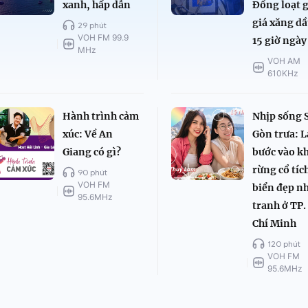
xanh, hấp dẫn
Đồng loạt 
giá xăng dầ
29 phút
VOH FM 99.9
15 giờ ngày
MHz
VOH AM
610KHz
Hành trình cảm
Nhịp sống 
xúc: Về An
Gòn trưa: L
Giang có gì?
bước vào k
rừng cổ tíc
90 phút
VOH FM
biển đẹp n
95.6MHz
tranh ở TP.
Chí Minh
120 phút
VOH FM
95.6MHz