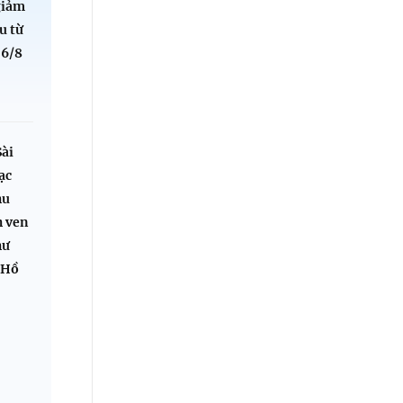
giảm
u từ
 6/8
Sài
ạc
hu
h ven
hư
 Hồ