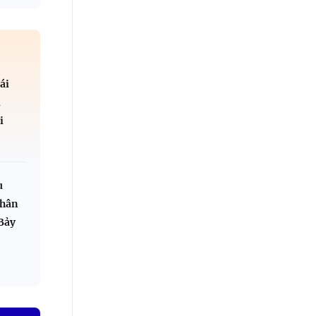
ái
l
i
u
thân
Bảy