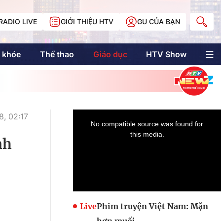
RADIO LIVE
GIỚI THIỆU HTV
GU CỦA BẠN
 khỏe
Thể thao
Giáo dục
HTV Show
nh trị
Multimedia
Multiform
Longform
NewZgraphic
, 02:17
Doanh nhân Sài
Gòn
nh
Các trang liên kết
Live
Phim truyện Việt Nam: Mặn