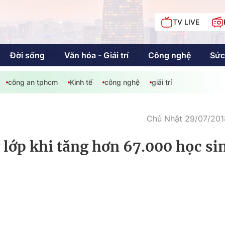
TV LIVE
Đời sống
Văn hóa - Giải trí
Công nghệ
Sức
công an tphcm
Kinh tế
công nghệ
giải trí
iải trí
Giáo dục
Kinh tế
Chí
c
Chủ Nhật 29/07/2018
 lớp khi tăng hơn 67.000 học si
Sức khỏe
Đời sống
Khán giả HTV
Chuyện chúng tôi