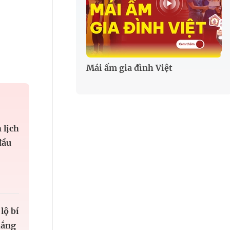
Mái ấm gia đình Việt
 lịch
đầu
lộ bí
hắng