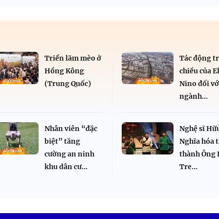
Triển lãm mèo ở
Tác động tr
Hồng Kông
chiều của E
(Trung Quốc)
Nino đối vớ
ngành...
Nhân viên “đặc
Nghệ sĩ Hữ
biệt” tăng
Nghĩa hóa 
cường an ninh
thành Ông 
khu dân cư...
Tre...