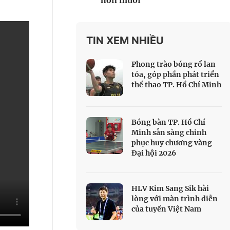
hơn muối
 Thể thao
c đua xe đạp
 Truyền hình
TIN XEM NHIỀU
c đua offroad
Phong trào bóng rổ lan
V
tỏa, góp phần phát triển
thể thao TP. Hồ Chí Minh
 Games 33
Bóng bàn TP. Hồ Chí
Minh sẵn sàng chinh
phục huy chương vàng
Đại hội 2026
HLV Kim Sang Sik hài
lòng với màn trình diễn
của tuyển Việt Nam