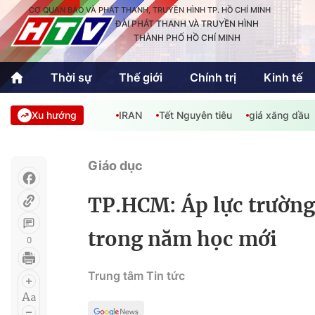
CƠ QUAN BÁO VÀ PHÁT THANH, TRUYỀN HÌNH TP. HỒ CHÍ MINH
ĐÀI PHÁT THANH VÀ TRUYỀN HÌNH
THÀNH PHỐ HỒ CHÍ MINH
Thời sự
Thế giới
Chính trị
Kinh tế
Xu hướng
IRAN
Tết Nguyên tiêu
giá xăng dầu
Thời sự
Thể thao
Văn hóa - G
Trong nước
Trong nướ
Giáo dục
Quốc tế
Quốc tế
TP.HCM: Áp lực trường
An Sinh
Sách hay cuối tuần
Thế giới
trong năm học mới
0
Kinh doanh
Công nghệ
Phóng sự
Trung tâm Tin tức