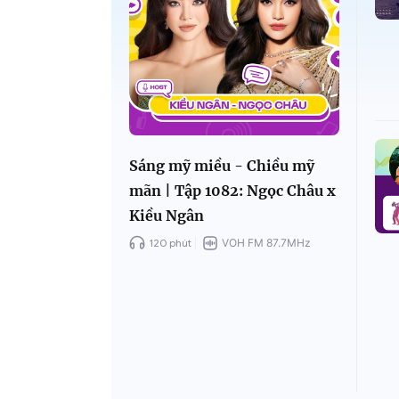
Sáng mỹ miều - Chiều mỹ
mãn | Tập 1082: Ngọc Châu x
Kiều Ngân
120 phút
VOH FM 87.7MHz