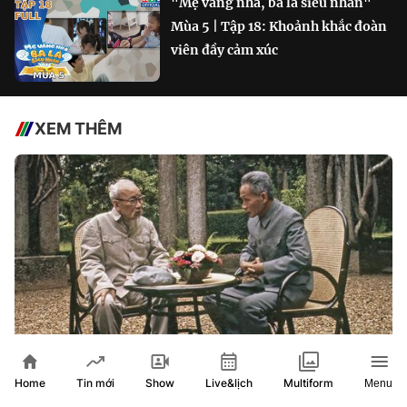
"Mẹ vắng nhà, ba là siêu nhân"
Mùa 5 | Tập 18: Khoảnh khắc đoàn
viên đầy cảm xúc
XEM THÊM
Home
Show
Live&lịch
Tin mới
Multiform
Menu