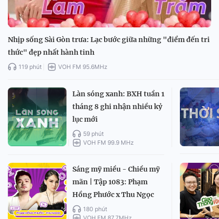
Nhịp sống Sài Gòn trưa: Lạc bước giữa những "điểm đến tri
thức" đẹp nhất hành tinh
119 phút
VOH FM 95.6MHz
Làn sóng xanh: BXH tuần 1
tháng 8 ghi nhận nhiều kỷ
lục mới
59 phút
VOH FM 99.9 MHz
Sáng mỹ miều - Chiều mỹ
mãn | Tập 1083: Phạm
Hồng Phước x Thu Ngọc
180 phút
VOH FM 87.7MHz