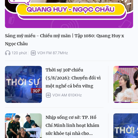
Sáng mỹ miều - Chiều mỹ mãn | Tập 1080: Quang Huy x
Ngọc Châu
120 phút
VOH FM 87.7MHz
Thời sự 30P chiều
(5/8/2026): Chuyển đổi vì
một nghề cá bền vững
VOH AM 610KHz
Nhịp sống cơ sở: TP. Hồ
Chí Minh linh hoạt khám
sức khỏe tại nhà cho...