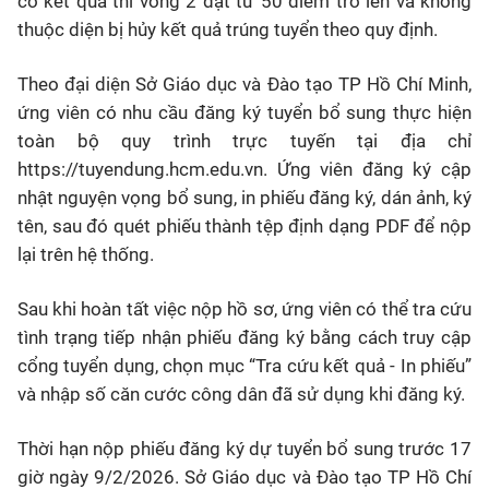
có kết quả thi vòng 2 đạt từ 50 điểm trở lên và không
thuộc diện bị hủy kết quả trúng tuyển theo quy định.
Theo đại diện Sở Giáo dục và Đào tạo TP Hồ Chí Minh,
ứng viên có nhu cầu đăng ký tuyển bổ sung thực hiện
toàn bộ quy trình trực tuyến tại địa chỉ
https://tuyendung.hcm.edu.vn. Ứng viên đăng ký cập
nhật nguyện vọng bổ sung, in phiếu đăng ký, dán ảnh, ký
tên, sau đó quét phiếu thành tệp định dạng PDF để nộp
lại trên hệ thống.
Sau khi hoàn tất việc nộp hồ sơ, ứng viên có thể tra cứu
tình trạng tiếp nhận phiếu đăng ký bằng cách truy cập
cổng tuyển dụng, chọn mục “Tra cứu kết quả - In phiếu”
và nhập số căn cước công dân đã sử dụng khi đăng ký.
Thời hạn nộp phiếu đăng ký dự tuyển bổ sung trước 17
giờ ngày 9/2/2026. Sở Giáo dục và Đào tạo TP Hồ Chí