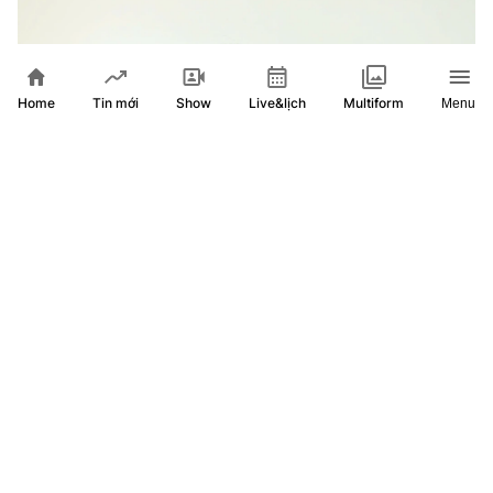
Home
Show
Live&lịch
Tin mới
Multiform
Menu
Thi tốt nghiệp THPT: Dự kiến dùng AI hỗ trợ xây dựng
ngân hàng câu hỏi thi