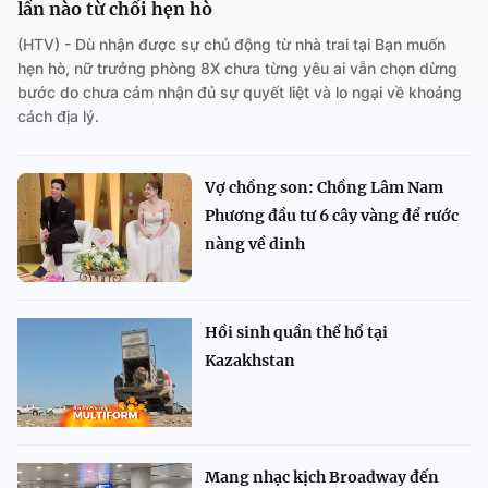
lần nào từ chối hẹn hò
(HTV) - Dù nhận được sự chủ động từ nhà trai tại Bạn muốn
hẹn hò, nữ trưởng phòng 8X chưa từng yêu ai vẫn chọn dừng
bước do chưa cảm nhận đủ sự quyết liệt và lo ngại về khoảng
cách địa lý.
Vợ chồng son: Chồng Lâm Nam
Phương đầu tư 6 cây vàng để rước
nàng về dinh
Hồi sinh quần thể hổ tại
Kazakhstan
Mang nhạc kịch Broadway đến