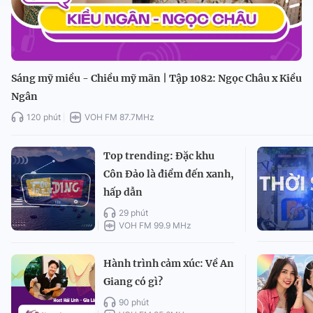
Sáng mỹ miều - Chiều mỹ mãn | Tập 1082: Ngọc Châu x Kiều
Ngân
120 phút
VOH FM 87.7MHz
Top trending: Đặc khu
Côn Đảo là điểm đến xanh,
hấp dẫn
29 phút
VOH FM 99.9 MHz
Hành trình cảm xúc: Về An
Giang có gì?
90 phút