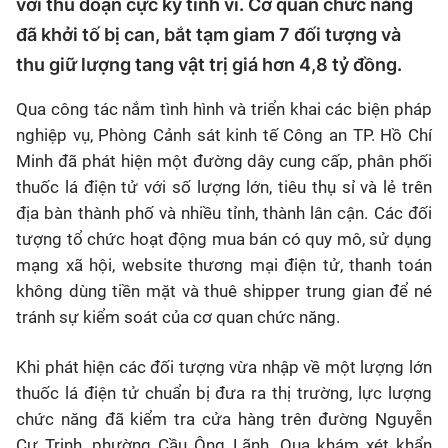
với thủ đoạn cực kỳ tinh vi. Cơ quan chức năng
đã khởi tố bị can, bắt tạm giam 7 đối tượng và
thu giữ lượng tang vật trị giá hơn 4,8 tỷ đồng.
Qua công tác nắm tình hình và triển khai các biện pháp
nghiệp vụ, Phòng Cảnh sát kinh tế Công an TP. Hồ Chí
Minh đã phát hiện một đường dây cung cấp, phân phối
thuốc lá điện tử với số lượng lớn, tiêu thụ sỉ và lẻ trên
địa bàn thành phố và nhiều tỉnh, thành lân cận. Các đối
tượng tổ chức hoạt động mua bán có quy mô, sử dụng
mạng xã hội, website thương mại điện tử, thanh toán
không dùng tiền mặt và thuê shipper trung gian để né
tránh sự kiểm soát của cơ quan chức năng.
Khi phát hiện các đối tượng vừa nhập về một lượng lớn
thuốc lá điện tử chuẩn bị đưa ra thị trường, lực lượng
chức năng đã kiểm tra cửa hàng trên đường Nguyễn
Cư Trinh, phường Cầu Ông Lãnh. Qua khám xét khẩn