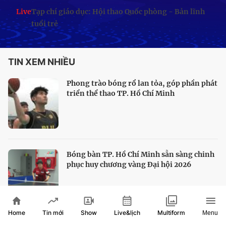
Live
Tạp chí giáo dục: Hội thao Quốc phòng - Bản lĩnh
tuổi trẻ
TIN XEM NHIỀU
Phong trào bóng rổ lan tỏa, góp phần phát
triển thể thao TP. Hồ Chí Minh
Bóng bàn TP. Hồ Chí Minh sẵn sàng chinh
phục huy chương vàng Đại hội 2026
Home
Show
Live&lịch
Tin mới
Multiform
Menu
HLV Kim Sang Sik hài lòng với màn trình