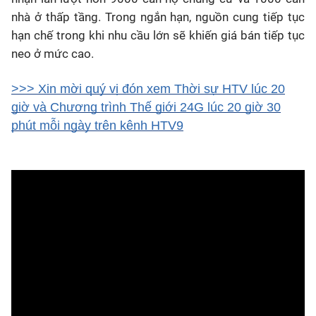
nhà ở thấp tầng. Trong ngắn hạn, nguồn cung tiếp tục
hạn chế trong khi nhu cầu lớn sẽ khiến giá bán tiếp tục
neo ở mức cao.
>>> Xin mời quý vị đón xem Thời sự HTV lúc 20
giờ và Chương trình Thế giới 24G lúc 20 giờ 30
phút mỗi ngày trên kênh HTV9