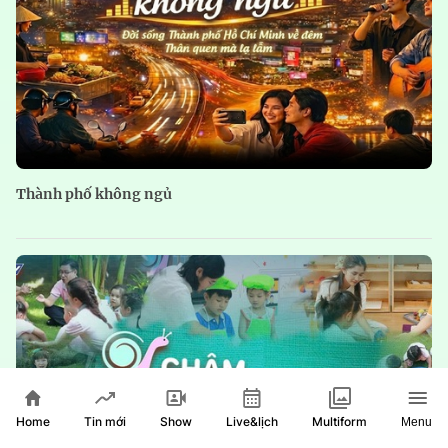
Thành phố không ngủ
Home
Show
Live&lịch
Tin mới
Multiform
Menu