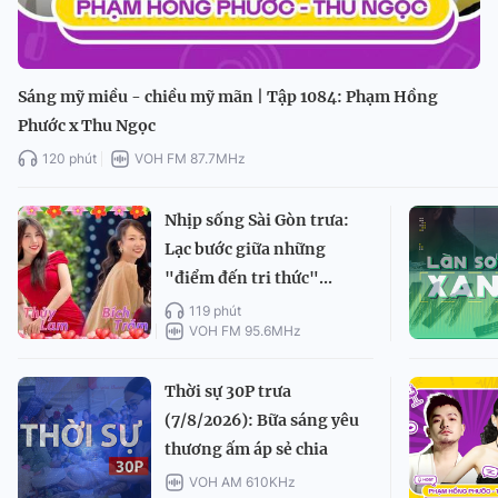
Sáng mỹ miều - chiều mỹ mãn | Tập 1084: Phạm Hồng
Phước x Thu Ngọc
120 phút
VOH FM 87.7MHz
Nhịp sống Sài Gòn trưa:
Lạc bước giữa những
"điểm đến tri thức"...
119 phút
VOH FM 95.6MHz
Thời sự 30P trưa
(7/8/2026): Bữa sáng yêu
thương ấm áp sẻ chia
VOH AM 610KHz