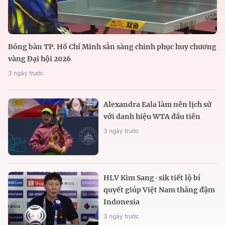
Bóng bàn TP. Hồ Chí Minh sẵn sàng chinh phục huy chương
vàng Đại hội 2026
3 ngày trước
Alexandra Eala làm nên lịch sử
với danh hiệu WTA đầu tiên
3 ngày trước
HLV Kim Sang-sik tiết lộ bí
quyết giúp Việt Nam thắng đậm
Indonesia
3 ngày trước