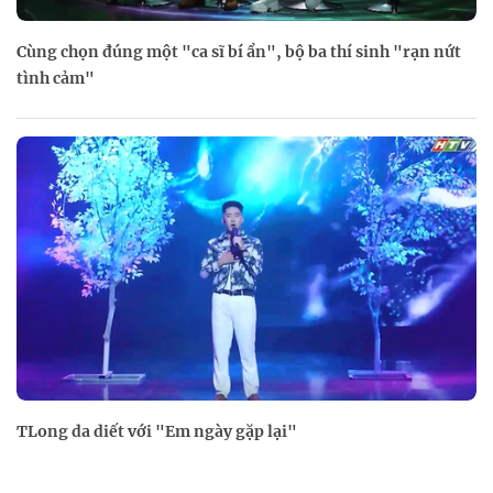
Cùng chọn đúng một "ca sĩ bí ẩn", bộ ba thí sinh "rạn nứt
tình cảm"
TLong da diết với "Em ngày gặp lại"