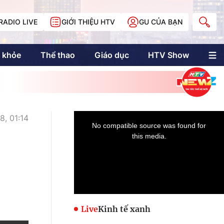
RADIO LIVE
GIỚI THIỆU HTV
GU CỦA BẠN
 khỏe
Thể thao
Giáo dục
HTV Show
nh trị
Multimedia
Multiform
Longform
NewZgraphic
8, 01:14
Doanh nhân Sài
Gòn
Các trang liên kết
Live
Kinh tế xanh