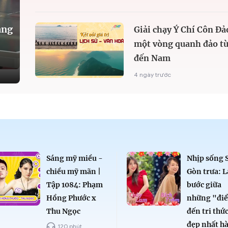
àng
Giải chạy Ý Chí Côn Đả
một vòng quanh đảo từ
đến Nam
4 ngày trước
Sáng mỹ miều -
Nhịp sống 
chiều mỹ mãn |
Gòn trưa: L
Tập 1084: Phạm
bước giữa
Hồng Phước x
những "đi
Thu Ngọc
đến tri thứ
đẹp nhất h
120 phút