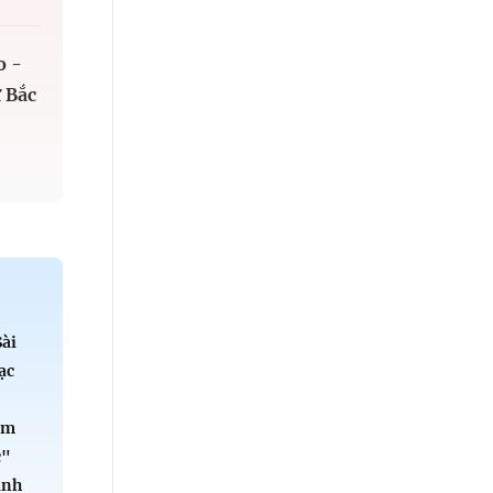
o -
 Bắc
Sài
ạc
ểm
c"
ành