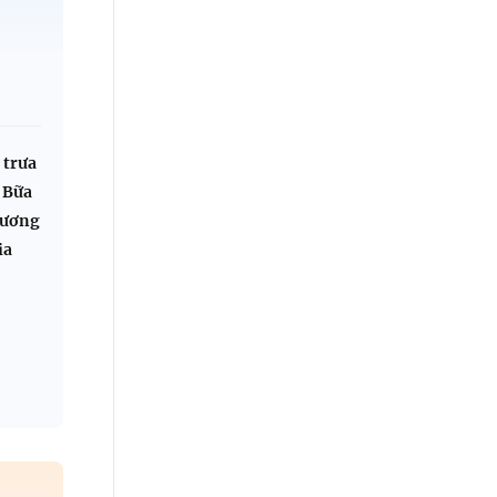
 trưa
 Bữa
hương
ia