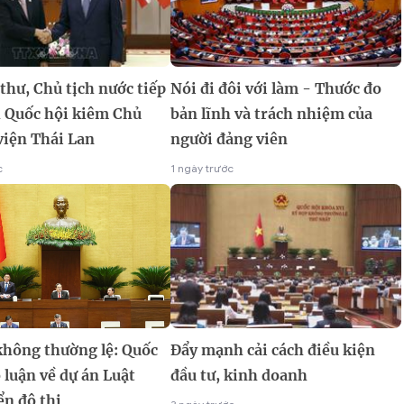
thư, Chủ tịch nước tiếp
Nói đi đôi với làm - Thước đo
h Quốc hội kiêm Chủ
bản lĩnh và trách nhiệm của
viện Thái Lan
người đảng viên
c
1 ngày trước
không thường lệ: Quốc
Đẩy mạnh cải cách điều kiện
 luận về dự án Luật
đầu tư, kinh doanh
ển đô thị