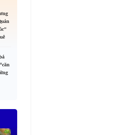
ương
"Quán
úc"
uê
bá
“căn
lửng