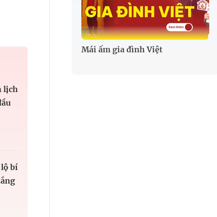
Mái ấm gia đình Việt
 lịch
đầu
lộ bí
hắng