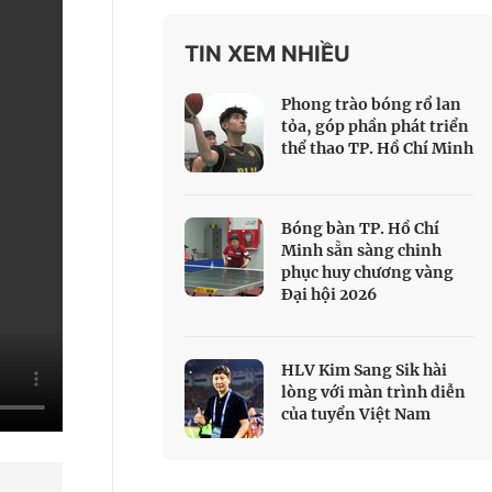
 Thể thao
TIN XEM NHIỀU
c đua xe đạp
 Truyền hình
Phong trào bóng rổ lan
c đua offroad
tỏa, góp phần phát triển
thể thao TP. Hồ Chí Minh
V
 Games 33
Bóng bàn TP. Hồ Chí
Minh sẵn sàng chinh
phục huy chương vàng
Đại hội 2026
HLV Kim Sang Sik hài
lòng với màn trình diễn
của tuyển Việt Nam