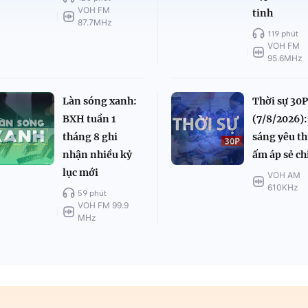
VOH FM
tinh
87.7MHz
119 phút
VOH FM
95.6MHz
Làn sóng xanh:
Thời sự 30P
BXH tuần 1
(7/8/2026):
tháng 8 ghi
sáng yêu t
nhận nhiều kỷ
ấm áp sẻ ch
lục mới
VOH AM
610KHz
59 phút
VOH FM 99.9
MHz