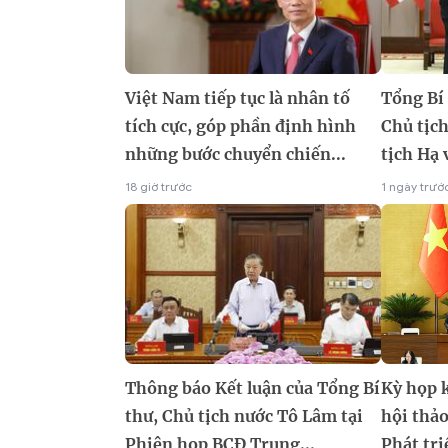
Việt Nam tiếp tục là nhân tố
Tổng Bí 
tích cực, góp phần định hình
Chủ tịc
những bước chuyển chiến...
tịch Hạ 
18 giờ trước
1 ngày trướ
Thông báo Kết luận của Tổng Bí
Kỳ họp 
thư, Chủ tịch nước Tô Lâm tại
hội thảo
Phiên họp BCĐ Trung...
Phát tri