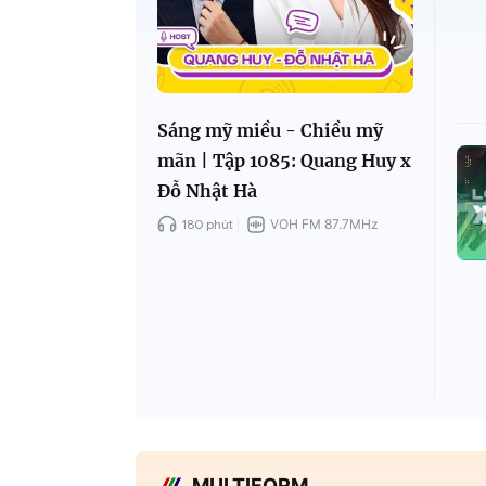
Sáng mỹ miều - Chiều mỹ
mãn | Tập 1085: Quang Huy x
Đỗ Nhật Hà
180 phút
VOH FM 87.7MHz
MULTIFORM