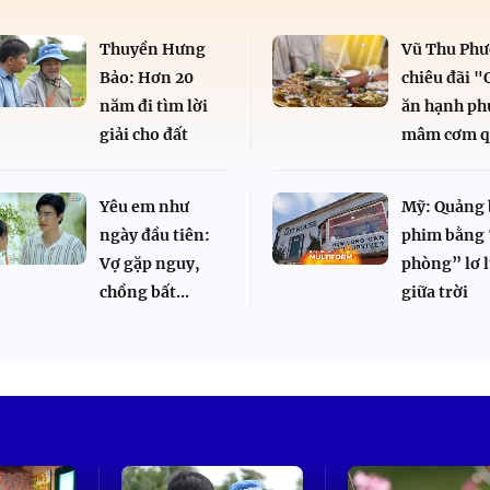
Thuyền Hưng
Vũ Thu Ph
Bảo: Hơn 20
chiêu đãi 
năm đi tìm lời
ăn hạnh ph
giải cho đất
mâm cơm q
Yêu em như
Mỹ: Quảng 
ngày đầu tiên:
phim bằng 
Vợ gặp nguy,
phòng” lơ 
chồng bất...
giữa trời