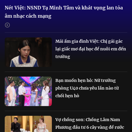
Nét Việt: NSND Tạ Minh Tâm và khát vọng lan tỏa
âm nhạc cách mạng
Mái ấm gia đình Việt: Chị gái gác
lại giấc mơ đại học để nuôi em đến
trường
Bạn muốn hẹn hò: Nữ trưởng
phòng U40 chưa yêu lần nào từ
chối hẹn hò
Vợ chồng son: Chồng Lâm Nam
Phương đầu tư 6 cây vàng để rước