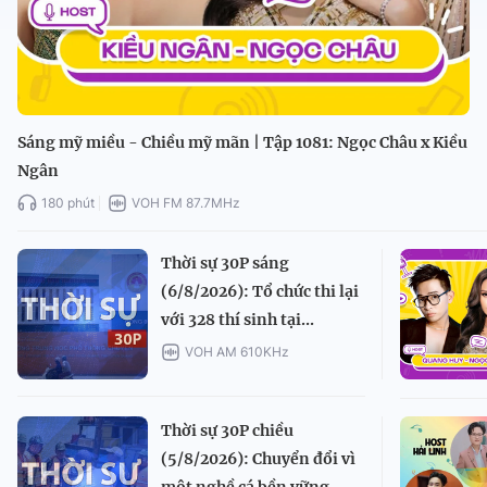
Sáng mỹ miều - Chiều mỹ mãn | Tập 1081: Ngọc Châu x Kiều
Ngân
180 phút
VOH FM 87.7MHz
Thời sự 30P sáng
(6/8/2026): Tổ chức thi lại
với 328 thí sinh tại...
VOH AM 610KHz
Thời sự 30P chiều
(5/8/2026): Chuyển đổi vì