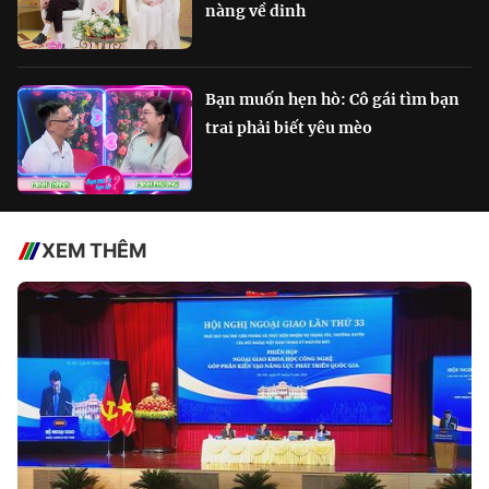
nàng về dinh
Bạn muốn hẹn hò: Cô gái tìm bạn
trai phải biết yêu mèo
XEM THÊM