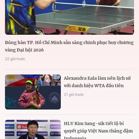
Bóng bàn TP. Hồ Chí Minh sẵn sàng chinh phục huy chương
vàng Đại hội 2026
22 giờ trước
Alexandra Eala làm nên lịch sử
với danh hiệu WTA đầu tiên
21 giờ trước
HLV Kim Sang-sik tiết lộ bí
quyết giúp Việt Nam thắng đậm
Indonesia