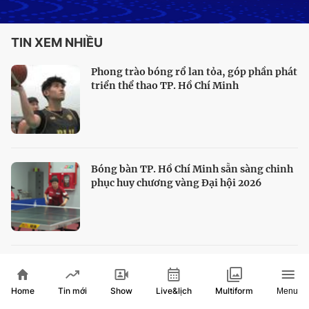
TIN XEM NHIỀU
Phong trào bóng rổ lan tỏa, góp phần phát
triển thể thao TP. Hồ Chí Minh
Bóng bàn TP. Hồ Chí Minh sẵn sàng chinh
phục huy chương vàng Đại hội 2026
HLV Kim Sang Sik hài lòng với màn trình
diễn của tuyển Việt Nam
Home
Show
Live&lịch
Tin mới
Multiform
Menu