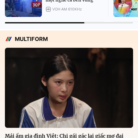
một nghề cá bền vững
VOH AM 610KHz
MULTIFORM
Mái ấm gia đình Việt: Chị gái gác lại giấc mơ đại