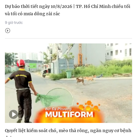
Dự báo thời tiết ngày 10/8/2026 | TP. Hồ Chí Minh chiều tối
và tối có mưa dông rải rác
9 giờ trước
Quyết liệt kiểm soát chó, mèo thả rông, ngăn nguy cơ bệnh