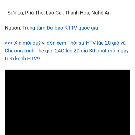
- Sơn La, Phú Thọ, Lào Cai, Thanh Hóa, Nghệ An
Nguồn:
Trung tâm Dự báo KTTV quốc gia
>>> Xin mời quý vị đón xem Thời sự HTV lúc 20 giờ và
Chương trình Thế giới 24G lúc 20 giờ 30 phút mỗi ngày
trên kênh HTV9