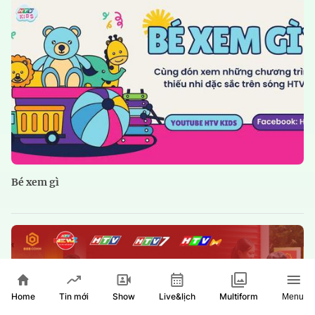
Bé xem gì
Home
Show
Live&lịch
Tin mới
Multiform
Menu