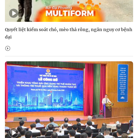
Quyết liệt kiểm soát chó, mèo thả rông, ngăn nguy cơ bệnh
dại