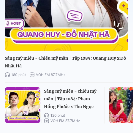
Sáng mỹ miều - Chiều mỹ mãn | Tập 1085: Quang Huy x Đỗ
Nhật Hà
180 phút
VOH FM 87.7MHz
Sáng mỹ miều - chiều mỹ
mãn | Tập 1084: Phạm
Hồng Phước x Thu Ngọc
120 phút
VOH FM 87.7MHz