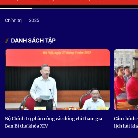
Current
0:06
/
Duration
0:20
Chính trị
2025
Time
DANH SÁCH TẬP
Bộ Chính trị phân công các đồng chí tham gia
Cần chính 
Ban Bí thư khóa XIV
lịch hút kh