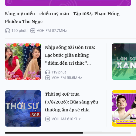
Sáng mỹ miều - chiều mỹ mãn | Tập 1084: Phạm Hồng
Phước x Thu Ngọc
120 phút
VOH FM 87.7MHz
Nhịp sống Sài Gòn trưa:
Lạc bước giữa những
"điểm đến tri thức"...
119 phút
VOH FM 95.6MHz
Thời sự 30P trưa
(7/8/2026): Bữa sáng yêu
thương ấm áp sẻ chia
VOH AM 610KHz