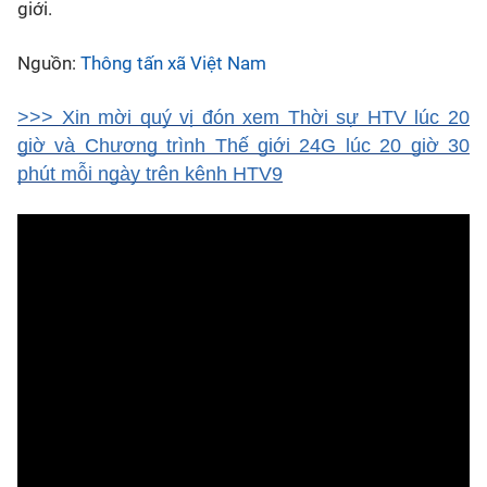
giới.
Nguồn:
Thông tấn xã Việt Nam
>>> Xin mời quý vị đón xem Thời sự HTV lúc 20
giờ và Chương trình Thế giới 24G lúc 20 giờ 30
phút mỗi ngày trên kênh HTV9