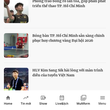
Phong trào bóng rổ lan tỏa, góp phần phát
triển thể thao TP. Hồ Chí Minh
Bóng bàn TP. Hồ Chí Minh sẵn sàng chinh
phục huy chương vàng Đại hội 2026
HLV Kim Sang Sik hài lòng với màn trình
diễn của tuyển Việt Nam
Home
Show
Live&lịch
Tin mới
Multiform
Menu
Thủ môn Vozinha mở chương mới trong
sự nghiệp tại Chile