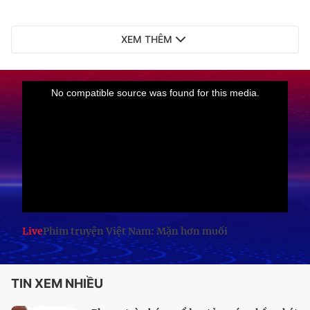
XEM THÊM
Live
Phim truyện Việt Nam: Mặn hơn muối
TIN XEM NHIỀU