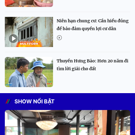
Niên hạn chung cư: Cần hiểu đúng
để bảo đảm quyền lợi cư dân
Thuyền Hưng Bảo: Hơn 20 năm đi
tìm lời giải cho đất
SHOW NỔI BẬT