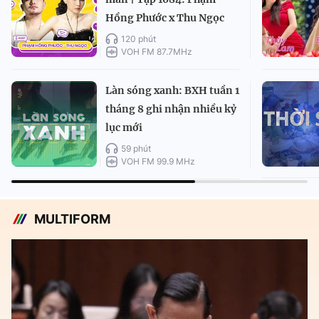
Hồng Phước x Thu Ngọc
120 phút
VOH FM 87.7MHz
Làn sóng xanh: BXH tuần 1
tháng 8 ghi nhận nhiều kỷ
lục mới
59 phút
VOH FM 99.9 MHz
MULTIFORM