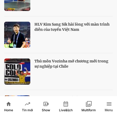
HLV Kim Sang Sik hài lòng với màn trình
diễn của tuyển Việt Nam
Thủ môn Vozinha mở chương mới trong
sự nghiệp tại Chile
Alexandra Eala lập kỳ tích, Taylor Fritz vô
địch Washington Open
Home
Show
Live&lịch
Tin mới
Multiform
Menu