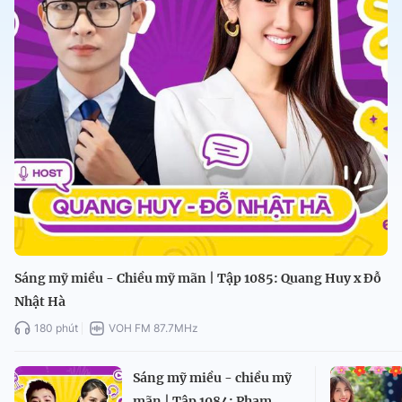
Sáng mỹ miều - Chiều mỹ mãn | Tập 1085: Quang Huy x Đỗ
Nhật Hà
180 phút
VOH FM 87.7MHz
Sáng mỹ miều - chiều mỹ
mãn | Tập 1084: Phạm