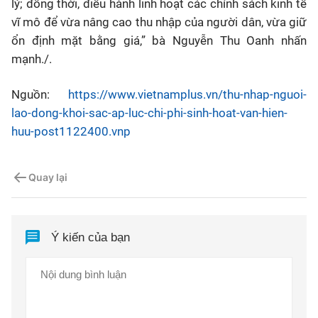
lý; đồng thời, điều hành linh hoạt các chính sách kinh tế
vĩ mô để vừa nâng cao thu nhập của người dân, vừa giữ
ổn định mặt bằng giá,” bà Nguyễn Thu Oanh nhấn
mạnh./.
Nguồn:
https://www.vietnamplus.vn/thu-nhap-nguoi-
lao-dong-khoi-sac-ap-luc-chi-phi-sinh-hoat-van-hien-
huu-post1122400.vnp
Quay lại
Ý kiến của bạn