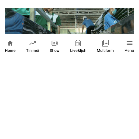
Home
Show
Live&lịch
Tin mới
Multiform
Menu
Nỗ lực nâng tầm và phát triển bền vững các sản phẩm OCOP
tại TP. Hồ Chí Minh