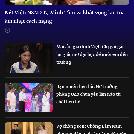
Nét Việt: NSND Tạ Minh Tâm và khát vọng lan tỏa
âm nhạc cách mạng
Mái ấm gia đình Việt: Chị gái gác
lại giấc mơ đại học để nuôi em đến
trường
Bạn muốn hẹn hò: Nữ trưởng
phòng U40 chưa yêu lần nào từ
chối hẹn hò
Vợ chồng son: Chồng Lâm Nam
Phương đầu tư 6 cây vàng để rước