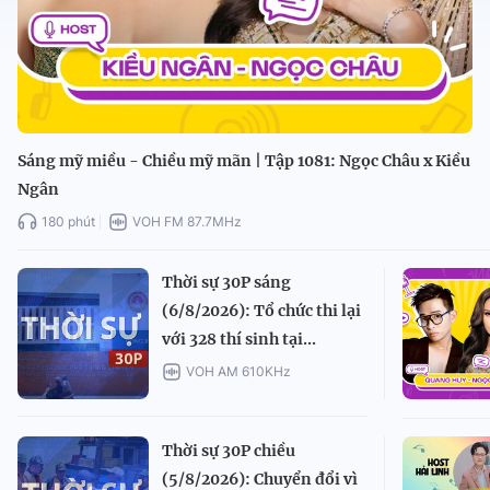
Sáng mỹ miều - Chiều mỹ mãn | Tập 1081: Ngọc Châu x Kiều
Ngân
180 phút
VOH FM 87.7MHz
Thời sự 30P sáng
(6/8/2026): Tổ chức thi lại
với 328 thí sinh tại...
VOH AM 610KHz
Thời sự 30P chiều
(5/8/2026): Chuyển đổi vì