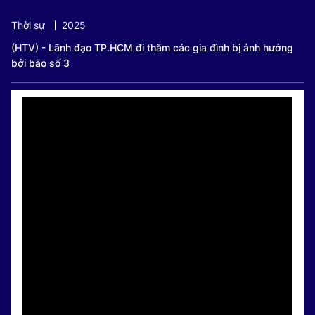
Current
0:17
/
Duration
0:36
Thời sự
2025
Time
(HTV) - Lãnh đạo TP.HCM đi thăm các gia đình bị ảnh hưởng
bởi bão số 3