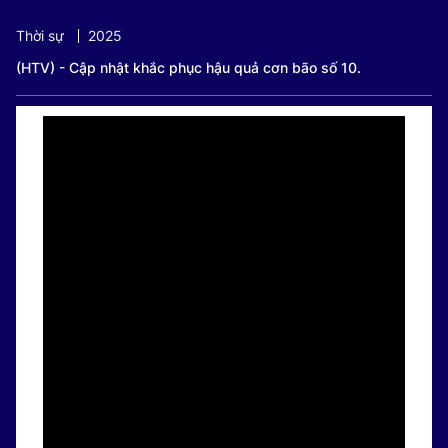
Current
0:18
/
Duration
0:37
Thời sự
2025
Time
(HTV) - Cập nhật khắc phục hậu quả cơn bão số 10.