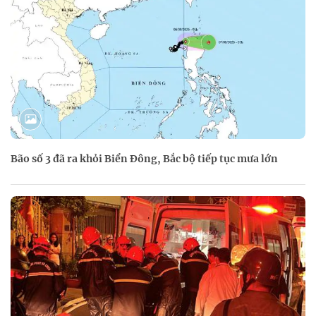
Bão số 3 đã ra khỏi Biển Đông, Bắc bộ tiếp tục mưa lớn