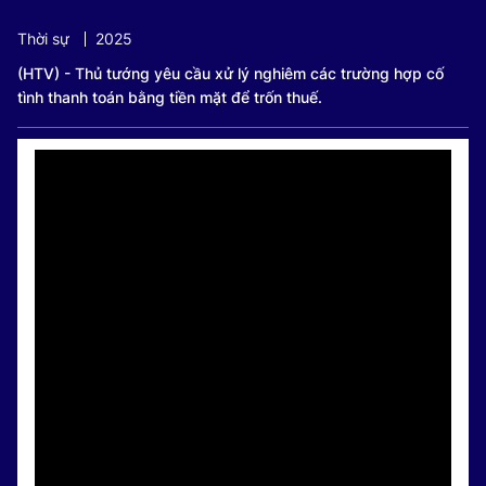
Current
0:08
/
Duration
0:48
Thời sự
2025
Time
(HTV) - Thủ tướng yêu cầu xử lý nghiêm các trường hợp cố
tình thanh toán bằng tiền mặt để trốn thuế.