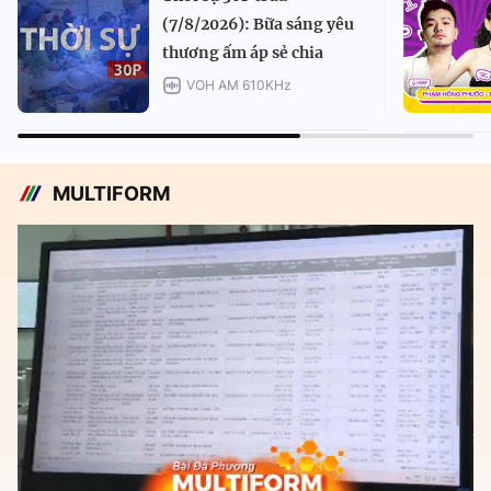
(7/8/2026): Bữa sáng yêu
thương ấm áp sẻ chia
VOH AM 610KHz
MULTIFORM