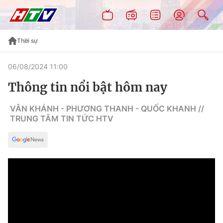
Thời sự
06/08/2024 11:00
Thông tin nổi bật hôm nay
VÂN KHÁNH - PHƯƠNG THANH - QUỐC KHANH //
TRUNG TÂM TIN TỨC HTV