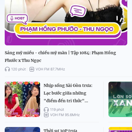
Sáng mỹ miều - chiều mỹ mãn | Tập 1084: Phạm Hồng
Phước x Thu Ngọc
120 phút
VOH FM 87.7MHz
Nhịp sống Sài Gòn trưa:
Lạc bước giữa những
"điểm đến tri thức"...
119 phút
VOH FM 95.6MHz
Thời sự 30P trưa