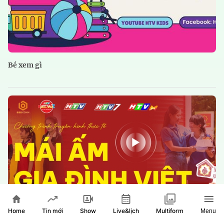
Bé xem gì
Home
Show
Live&lịch
Tin mới
Multiform
Menu