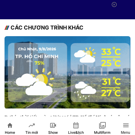
CÁC CHƯƠNG TRÌNH KHÁC
Dự báo thời tiết ngày 9/8/2026 | TP. Hồ Chí Minh có mây, có
mưa rào và dông vài nơi
Home
Show
Live&lịch
Tin mới
Multiform
Menu