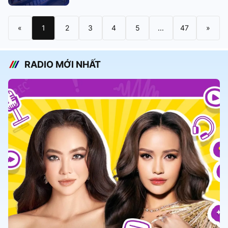
«
1
2
3
4
5
...
47
»
RADIO MỚI NHẤT