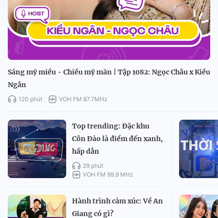
Sáng mỹ miều - Chiều mỹ mãn | Tập 1082: Ngọc Châu x Kiều
Ngân
120 phút
VOH FM 87.7MHz
Top trending: Đặc khu
Côn Đảo là điểm đến xanh,
hấp dẫn
29 phút
VOH FM 99.9 MHz
Hành trình cảm xúc: Về An
Giang có gì?