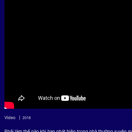
Sự kiện quan tâm
Chuyên đề
HTV Show
Không gian văn hóa
Thành phố
Hồ Chí Minh
ngủ
Chuyển đổi số
Chậm
Bé xem gì
Mái ấm gia
Việt
Các show 
Các chương
khác
Video
2018
Phải làm thế nào khi bạn phát hiện trong nhà thường xuyên m