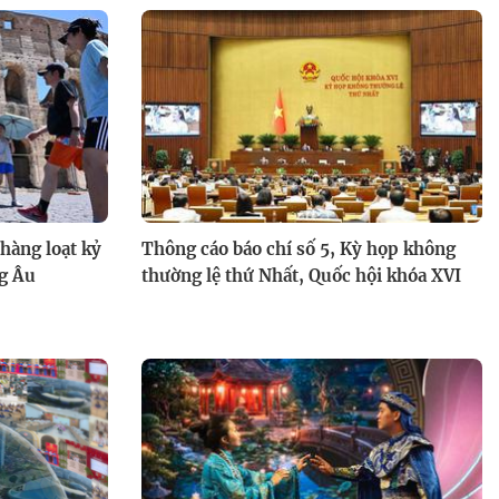
hàng loạt kỷ
Thông cáo báo chí số 5, Kỳ họp không
ng Âu
thường lệ thứ Nhất, Quốc hội khóa XVI