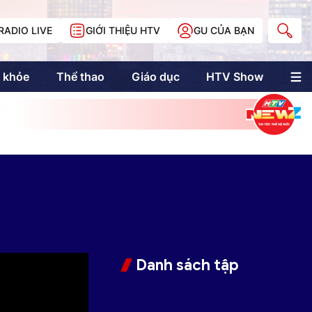
RADIO LIVE
GIỚI THIỆU HTV
GU CỦA BẠN
 khỏe
Thể thao
Giáo dục
HTV Show
nh trị
Multimedia
Multiform
Longform
NewZgraphic
Doanh nhân Sài
Gòn
Các trang liên kết
Danh sách tập