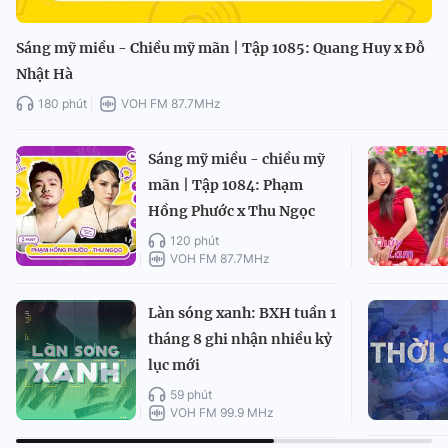
Sáng mỹ miều - Chiều mỹ mãn | Tập 1085: Quang Huy x Đỗ
Nhật Hà
180 phút
VOH FM 87.7MHz
Sáng mỹ miều - chiều mỹ
mãn | Tập 1084: Phạm
Hồng Phước x Thu Ngọc
120 phút
VOH FM 87.7MHz
Làn sóng xanh: BXH tuần 1
tháng 8 ghi nhận nhiều kỷ
lục mới
59 phút
VOH FM 99.9 MHz