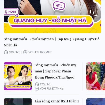
Sáng mỹ miều - Chiều mỹ mãn | Tập 1085: Quang Huy x Đỗ
Nhật Hà
180 phút
VOH FM 87.7MHz
Sáng mỹ miều - chiều mỹ
mãn | Tập 1084: Phạm
Hồng Phước x Thu Ngọc
120 phút
VOH FM 87.7MHz
Làn sóng xanh: BXH tuần 1