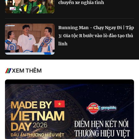
chuyến xe nghĩa tình
Running Man - Chạy Ngay Đi | Tập
3: Gia tộc R bước vào lò đào tạo thủ
lĩnh
XEM THÊM