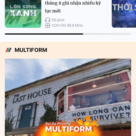
tháng 8 ghi nhận nhiều kỷ
lục mới
59 phút
VOH FM 99.9 MHz
MULTIFORM