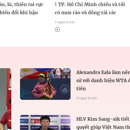
o, lũ, thiên tai cực
| TP. Hồ Chí Minh chiều và tối
biến đổi khí hậu
có mưa rào và dông rải rác
1 ngày trước
Alexandra Eala làm nên
sử với danh hiệu WTA 
tiên
3 ngày trước
HLV Kim Sang-sik tiết 
quyết giúp Việt Nam t