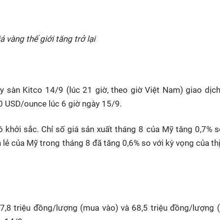
HTV Phim
HTV Sự kiện
HTV
 không
Phim truyền hình
Made By Vietnam
Cuộ
Cúp
á vàng thế giới tăng trở lại
Phim tài liệu
Ngày hội HTV
Cuộ
Innovation Fest
HT
Chung một tấm
SEA
gay sàn Kitco 14/9 (lúc 21 giờ, theo giờ Việt Nam) giao dị
 đình
lòng
10 USD/ounce lúc 6 giờ ngày 15/9.
khác
ó khởi sắc. Chỉ số giá sản xuất tháng 8 của Mỹ tăng 0,7% s
 trình
 lẻ của Mỹ trong tháng 8 đã tăng 0,6% so với kỳ vọng của th
,8 triệu đồng/lượng (mua vào) và 68,5 triệu đồng/lượng (