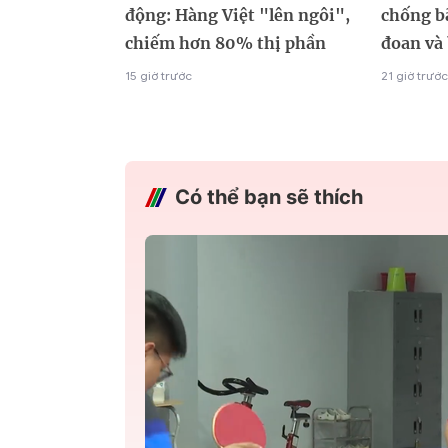
động: Hàng Việt "lên ngôi",
chống bã
chiếm hơn 80% thị phần
đoan và 
15 giờ trước
21 giờ trước
Có thể bạn sẽ thích