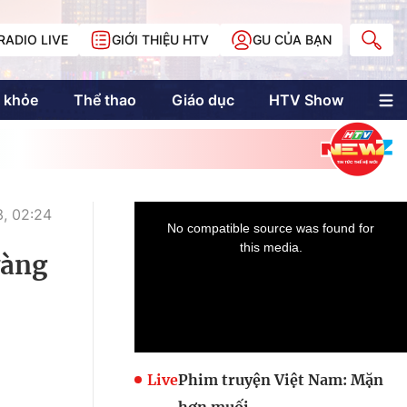
RADIO LIVE
GIỚI THIỆU HTV
GU CỦA BẠN
 khỏe
Thể thao
Giáo dục
HTV Show
nh trị
Multimedia
Multiform
Longform
NewZgraphic
, 02:24
Doanh nhân Sài
Gòn
vàng
Các trang liên kết
Live
Phim truyện Việt Nam: Mặn