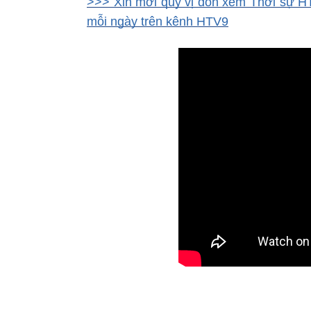
>>> Xin mời quý vị đón xem Thời sự HT
mỗi ngày trên kênh HTV9