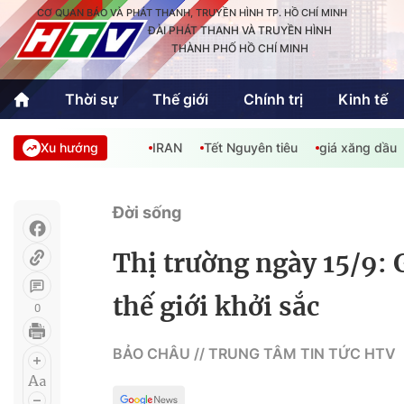
CƠ QUAN BÁO VÀ PHÁT THANH, TRUYỀN HÌNH TP. HỒ CHÍ MINH
ĐÀI PHÁT THANH VÀ TRUYỀN HÌNH
THÀNH PHỐ HỒ CHÍ MINH
Thời sự
Thế giới
Chính trị
Kinh tế
Xu hướng
IRAN
Tết Nguyên tiêu
giá xăng dầu
Thời sự
Thể thao
Văn hóa - G
Trong nước
Trong nướ
Đời sống
Quốc tế
Quốc tế
Thị trường ngày 15/9: 
An Sinh
Sách hay cuối tuần
Thế giới
thế giới khởi sắc
0
Kinh doanh
Công nghệ
Phóng sự
BẢO CHÂU // TRUNG TÂM TIN TỨC HTV