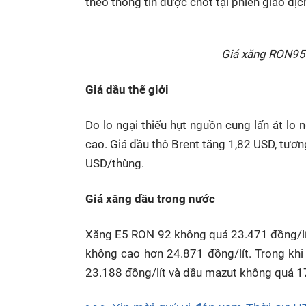
theo thông tin được chốt tại phiên giao dịc
Giá xăng RON95-I
Giá dầu thế giới
Do lo ngại thiếu hụt nguồn cung lấn át lo n
cao. Giá dầu thô Brent tăng 1,82 USD, tươ
USD/thùng.
Giá xăng dầu trong nước
Xăng E5 RON 92 không quá 23.471 đồng/lít.
không cao hơn 24.871 đồng/lít. Trong kh
23.188 đồng/lít và dầu mazut không quá 1