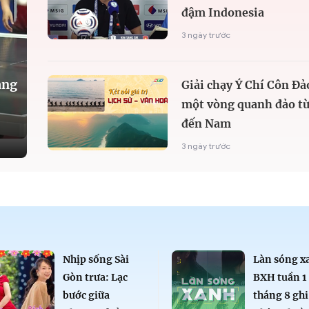
đậm Indonesia
3 ngày trước
àng
Giải chạy Ý Chí Côn Đả
một vòng quanh đảo từ
đến Nam
3 ngày trước
Nhịp sống Sài
Làn sóng x
Gòn trưa: Lạc
BXH tuần 1
bước giữa
tháng 8 ghi