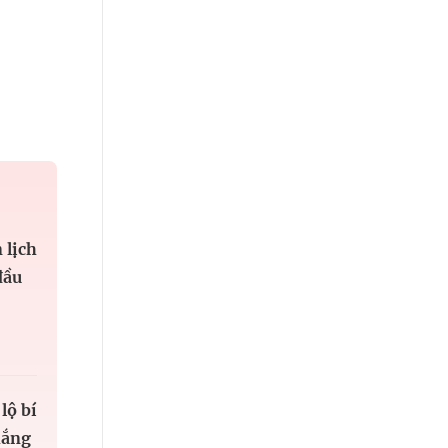
 lịch
đầu
lộ bí
hắng