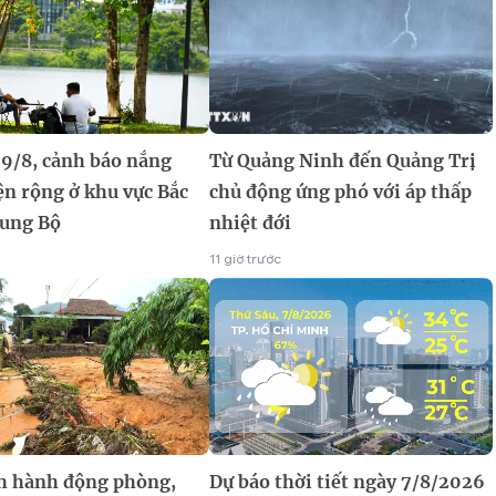
 9/8, cảnh báo nắng
Từ Quảng Ninh đến Quảng Trị
ện rộng ở khu vực Bắc
chủ động ứng phó với áp thấp
rung Bộ
nhiệt đới
11 giờ trước
h hành động phòng,
Dự báo thời tiết ngày 7/8/2026