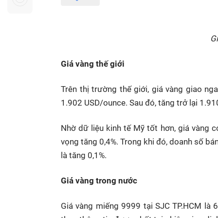
Sự kiện quan tâm
Chuyên đề
HTV Show
Không gian văn hóa
Thành phố
Hồ Chí Minh
ngủ
Gi
Chuyển đổi số
Chậm
Giá vàng thế giới
Bé xem gì
Trên thị trường thế giới, giá vàng giao n
Mái ấm gia
1.902 USD/ounce. Sau đó, tăng trở lại 1.9
Việt
Các show 
Nhờ dữ liệu kinh tế Mỹ tốt hơn, giá vàng c
Các chương
vọng tăng 0,4%. Trong khi đó, doanh số bán
khác
là tăng 0,1%.
Giá vàng trong nước
Giá vàng miếng 9999 tại SJC TP.HCM là 67