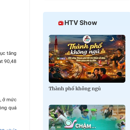
HTV Show
tục tăng
ạt 90,48
Thành phố không ngủ
h, ở mức
hông quá