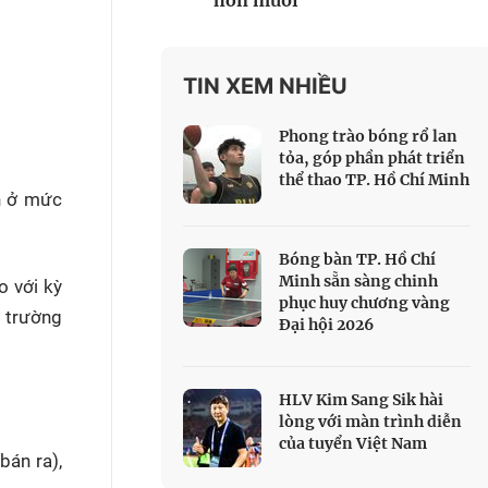
hơn muối
 Thể thao
c đua xe đạp
 Truyền hình
TIN XEM NHIỀU
c đua offroad
Phong trào bóng rổ lan
V
tỏa, góp phần phát triển
thể thao TP. Hồ Chí Minh
 Games 33
ch ở mức
Bóng bàn TP. Hồ Chí
Minh sẵn sàng chinh
o với kỳ
phục huy chương vàng
ị trường
Đại hội 2026
HLV Kim Sang Sik hài
lòng với màn trình diễn
của tuyển Việt Nam
bán ra),