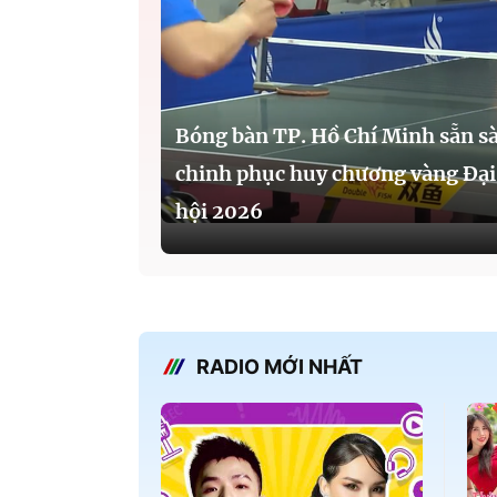
Bóng bàn TP. Hồ Chí Minh sẵn s
chinh phục huy chương vàng Đại
hội 2026
RADIO MỚI NHẤT