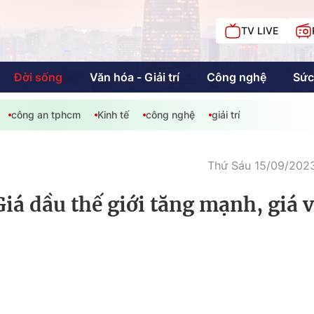
TV LIVE
Đời sống
Văn hóa - Giải trí
Công nghệ
Sức
công an tphcm
Kinh tế
công nghệ
giải trí
iải trí
Giáo dục
Kinh tế
Chí
c
Thứ Sáu 15/09/2023
Giá dầu thế giới tăng mạnh, giá 
Sức khỏe
Đời sống
Khán giả HTV
Chuyện chúng tôi