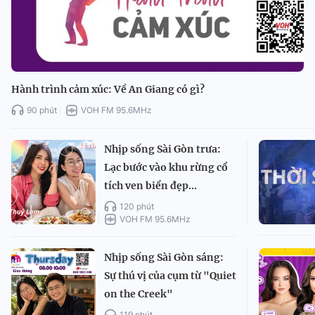
Hành trình cảm xúc: Về An Giang có gì?
90 phút
VOH FM 95.6MHz
Nhịp sống Sài Gòn trưa:
Lạc bước vào khu rừng cổ
tích ven biển đẹp...
120 phút
VOH FM 95.6MHz
Nhịp sống Sài Gòn sáng:
Sự thú vị của cụm từ "Quiet
on the Creek"
119 phút